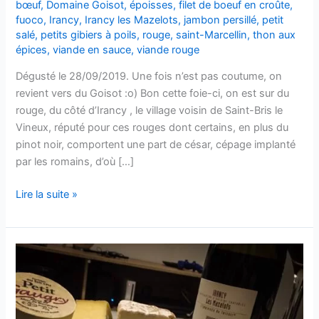
bœuf
,
Domaine Goisot
,
époisses
,
filet de boeuf en croûte
,
fuoco
,
Irancy
,
Irancy les Mazelots
,
jambon persillé
,
petit
salé
,
petits gibiers à poils
,
rouge
,
saint-Marcellin
,
thon aux
épices
,
viande en sauce
,
viande rouge
Dégusté le 28/09/2019. Une fois n’est pas coutume, on
revient vers du Goisot :o) Bon cette foie-ci, on est sur du
rouge, du côté d’Irancy , le village voisin de Saint-Bris le
Vineux, réputé pour ces rouges dont certains, en plus du
pinot noir, comportent une part de césar, cépage implanté
par les romains, d’où […]
Irancy
Lire la suite »
–
Les
Mazelots
–
2010
–
Domaine