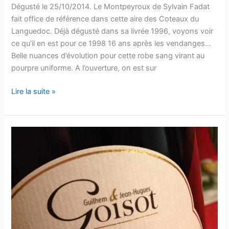
Dégusté le 25/10/2014. Le Montpeyroux de Sylvain Fadat
fait office de référence dans cette aire des Coteaux du
Languedoc. Déjà dégusté dans sa livrée 1996, voyons voir
ce qu’il en est pour ce 1998 16 ans après les vendanges…
Belle nuances d’évolution pour cette robe sang virant au
pourpre uniforme. A l’ouverture, on est sur
Coteaux
Lire la suite »
du
Languedoc
–
Montpeyroux
–
Domaine
d’Aupilhac
–
1998