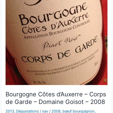
Bourgogne Côtes d’Auxerre – Corps
de Garde – Domaine Goisot – 2008
2013
,
Dégustations
/
xav
/
2008
,
bœuf bourguignon
,