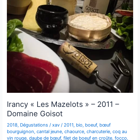
Goisot
Irancy « Les Mazelots » – 2011 –
Domaine Goisot
2018
,
Dégustations
/
xav
/
2011
,
bio
,
boeuf
,
bœuf
bourguignon
,
cantal jeune
,
chaource
,
charcuterie
,
coq au
vin rouge
,
daube de bœuf
,
filet de boeuf en croûte
,
focco
,