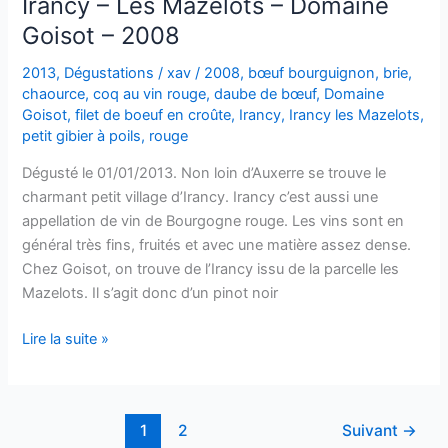
Irancy – Les Mazelots – Domaine
Goisot – 2008
2013
,
Dégustations
/
xav
/
2008
,
bœuf bourguignon
,
brie
,
chaource
,
coq au vin rouge
,
daube de bœuf
,
Domaine
Goisot
,
filet de boeuf en croûte
,
Irancy
,
Irancy les Mazelots
,
petit gibier à poils
,
rouge
Dégusté le 01/01/2013. Non loin d’Auxerre se trouve le
charmant petit village d’Irancy. Irancy c’est aussi une
appellation de vin de Bourgogne rouge. Les vins sont en
général très fins, fruités et avec une matière assez dense.
Chez Goisot, on trouve de l’Irancy issu de la parcelle les
Mazelots. Il s’agit donc d’un pinot noir
Irancy
Lire la suite »
–
Les
Mazelots
1
2
Suivant
→
–