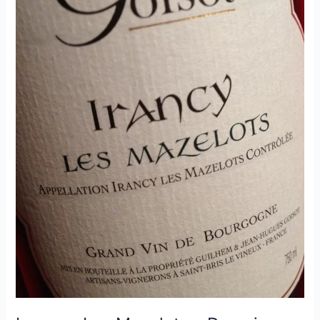
Domaine
Goisot
–
2008