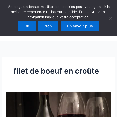
Aller
Mesdegustations
Mesdegustations.com utilise des cookies pour vous garantir la
au
meilleure expérience utilisateur possible. Poursuivre votre
Dégustations, accords & autour du vin
contenu
navigation implique votre acceptation.
Ok
Non
En savoir plus
Rechercher
filet de boeuf en croûte