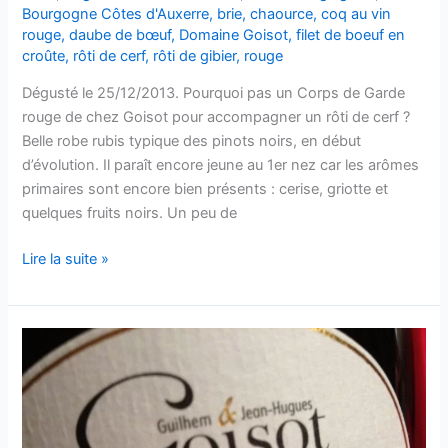
Bourgogne Côtes d'Auxerre
,
brie
,
chaource
,
coq au vin
rouge
,
daube de bœuf
,
Domaine Goisot
,
filet de boeuf en
croûte
,
rôti de cerf
,
rôti de gibier
,
rouge
Dégusté le 25/12/2013. Pourquoi pas un Corps de Garde
rouge de chez Goisot pour accompagner un rôti de cerf ?
Belle robe rubis typique des pinots noirs, en début
d’évolution. Il paraît encore jeune au 1er nez car les arômes
primaires sont encore bien présents : cerise, griotte et
quelques fruits noirs. Un peu de
Bourgogne
Lire la suite »
Côtes
d’Auxerre
–
Corps
de
Garde
–