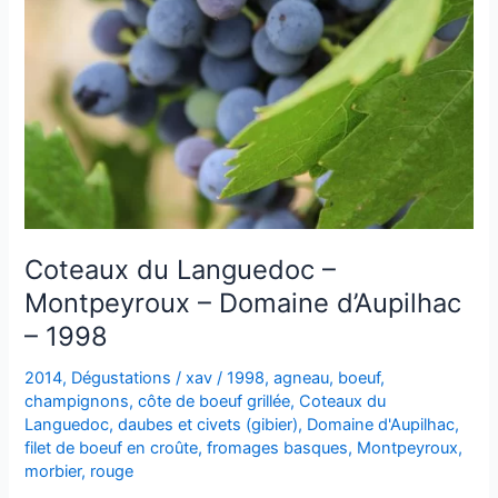
Coteaux du Languedoc –
Montpeyroux – Domaine d’Aupilhac
– 1998
2014
,
Dégustations
/
xav
/
1998
,
agneau
,
boeuf
,
champignons
,
côte de boeuf grillée
,
Coteaux du
Languedoc
,
daubes et civets (gibier)
,
Domaine d'Aupilhac
,
filet de boeuf en croûte
,
fromages basques
,
Montpeyroux
,
morbier
,
rouge