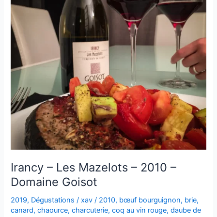
Irancy – Les Mazelots – 2010 –
Domaine Goisot
2019
,
Dégustations
/
xav
/
2010
,
bœuf bourguignon
,
brie
,
canard
,
chaource
,
charcuterie
,
coq au vin rouge
,
daube de