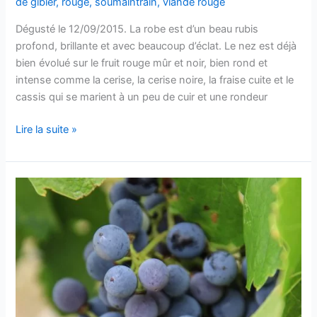
de gibier
,
rouge
,
soumaintrain
,
viande rouge
Dégusté le 12/09/2015. La robe est d’un beau rubis
profond, brillante et avec beaucoup d’éclat. Le nez est déjà
bien évolué sur le fruit rouge mûr et noir, bien rond et
intense comme la cerise, la cerise noire, la fraise cuite et le
cassis qui se marient à un peu de cuir et une rondeur
Bourgogne
Lire la suite »
Côtes
d’Auxerre
–
Corps
de
Garde
–
Domaine
Goisot
–
2010