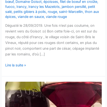
bœuf
,
Domaine Goisot
,
époisses
,
filet de boeuf en croûte
,
fuoco
,
Irancy
,
Irancy les Mazelots
,
jambon persillé
,
petit
salé
,
petits gibiers à poils
,
rouge
,
saint-Marcellin
,
thon aux
épices
,
viande en sauce
,
viande rouge
Dégusté le 28/09/2019. Une fois n’est pas coutume, on
revient vers du Goisot :o) Bon cette foie-ci, on est sur du
rouge, du côté d’Irancy , le village voisin de Saint-Bris le
Vineux, réputé pour ces rouges dont certains, en plus du
pinot noir, comportent une part de césar, cépage implanté
par les romains, d’où […]
Irancy
Lire la suite »
–
Les
Mazelots
–
2010
–
Domaine