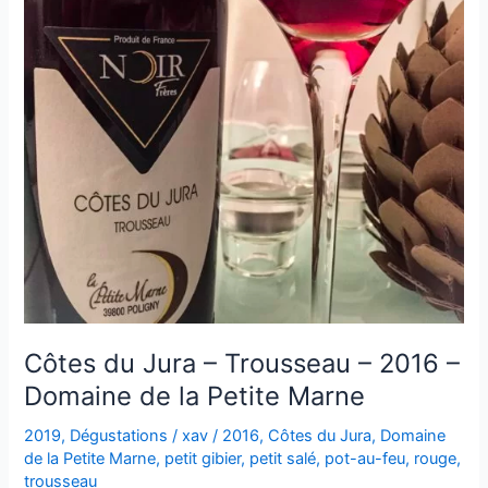
Goisot
Côtes du Jura – Trousseau – 2016 –
Domaine de la Petite Marne
2019
,
Dégustations
/
xav
/
2016
,
Côtes du Jura
,
Domaine
de la Petite Marne
,
petit gibier
,
petit salé
,
pot-au-feu
,
rouge
,
trousseau