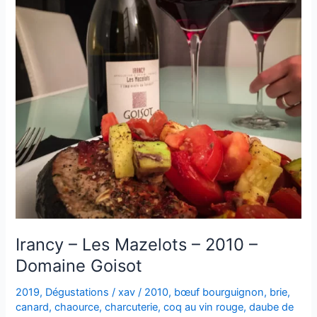
Irancy – Les Mazelots – 2010 –
Domaine Goisot
2019
,
Dégustations
/
xav
/
2010
,
bœuf bourguignon
,
brie
,
canard
,
chaource
,
charcuterie
,
coq au vin rouge
,
daube de