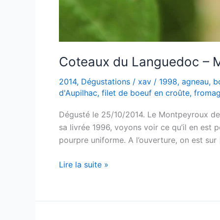
Coteaux du Languedoc – M
2014
,
Dégustations
/
xav
/
1998
,
agneau
,
b
d'Aupilhac
,
filet de boeuf en croûte
,
fromag
Dégusté le 25/10/2014. Le Montpeyroux de 
sa livrée 1996, voyons voir ce qu’il en est
pourpre uniforme. A l’ouverture, on est sur
Coteaux
Lire la suite »
du
Languedoc
–
Montpeyroux