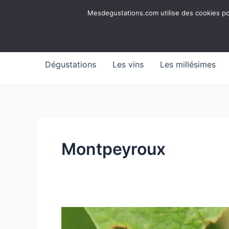
Aller
Mesdegustations
Mesdegustations.com utilise des cookies pour
au
Dégustations, accords & autour du vin
contenu
Dégustations
Les vins
Les millésimes
Montpeyroux