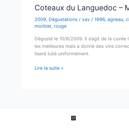
–
Coteaux du Languedoc – M
Domaine
2009
,
Dégustations
/
xav
/
1996
,
agneau
,
c
d’Aupilhac
morbier
,
rouge
–
1998
Dégusté le 10/8/2009. Il s’agit de la cuvée 
les meilleures mais a donné des vins correc
liseré tuilé uniformément.
Coteaux
Lire la suite »
du
Languedoc
–
Montpeyroux
–
Domaine
d’Aupilhac
–