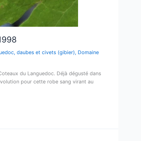
1998
uedoc
,
daubes et civets (gibier)
,
Domaine
s Coteaux du Languedoc. Déjà dégusté dans
évolution pour cette robe sang virant au