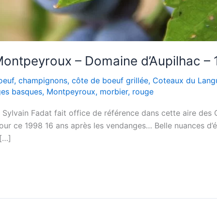
ontpeyroux – Domaine d’Aupilhac – 
oeuf
,
champignons
,
côte de boeuf grillée
,
Coteaux du Lang
es basques
,
Montpeyroux
,
morbier
,
rouge
Sylvain Fadat fait office de référence dans cette aire de
 pour ce 1998 16 ans après les vendanges… Belle nuances d’
 […]