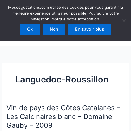
Aller
Mesdegustations
Mesdegustations.com utilise des cookies pour vous garantir la
au
meilleure expérience utilisateur possible. Poursuivre votre
Dégustations, accords & autour du vin
contenu
navigation implique votre acceptation.
Ok
Non
En savoir plus
Rechercher
Languedoc-Roussillon
Vin de pays des Côtes Catalanes –
Les Calcinaires blanc – Domaine
Gauby – 2009