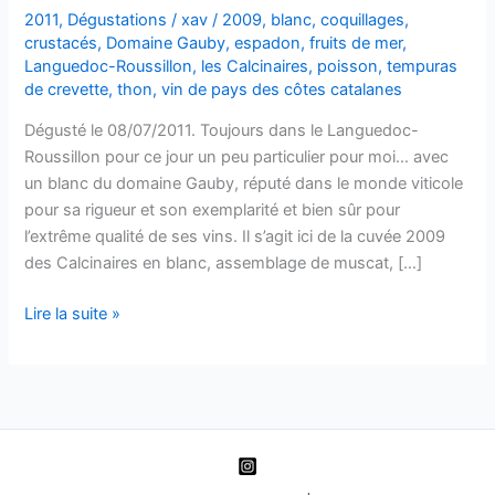
2011
,
Dégustations
/
xav
/
2009
,
blanc
,
coquillages
,
crustacés
,
Domaine Gauby
,
espadon
,
fruits de mer
,
Languedoc-Roussillon
,
les Calcinaires
,
poisson
,
tempuras
de crevette
,
thon
,
vin de pays des côtes catalanes
Dégusté le 08/07/2011. Toujours dans le Languedoc-
Roussillon pour ce jour un peu particulier pour moi… avec
un blanc du domaine Gauby, réputé dans le monde viticole
pour sa rigueur et son exemplarité et bien sûr pour
l’extrême qualité de ses vins. Il s’agit ici de la cuvée 2009
des Calcinaires en blanc, assemblage de muscat, […]
Vin
Lire la suite »
de
pays
des
Côtes
Catalanes
–