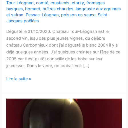
Tour-Léognan
,
comté
,
crustacés
,
etorky
,
fromages
basques
,
homard
,
huîtres chaudes
,
langouste aux agrumes
et safran
,
Pessac-Léognan
,
poisson en sauce
,
Saint-
Jacques poêlées
Dégusté le 31/10/2020. Château Tour-Léognan est le
second vin, issu des plus jeunes vignes, du célèbre
château Carbonnieux dont j’ai dégusté le blanc 2004 il y a
déjà quelques années. J’ai quelques craintes sur l’âge de ce
2005 car il est plutôt conseillé de les boire sur leur
jeunesse. Dans le verre, on croirait voir […]
Pessac-
Lire la suite »
Léognan
blanc
–
Château
Tour-
Léognan
–