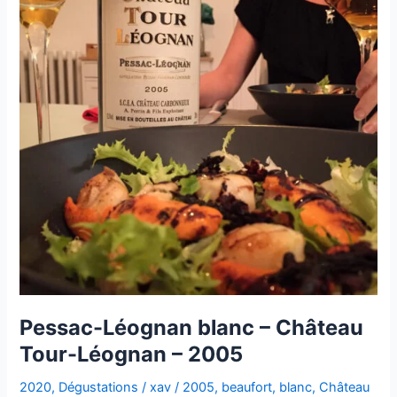
Pessac-Léognan blanc – Château
Tour-Léognan – 2005
2020
,
Dégustations
/
xav
/
2005
,
beaufort
,
blanc
,
Château