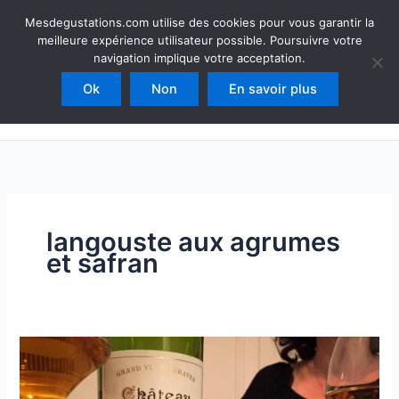
Aller
Mesdegustations
Mesdegustations.com utilise des cookies pour vous garantir la
au
meilleure expérience utilisateur possible. Poursuivre votre
Dégustations, accords & autour du vin
contenu
navigation implique votre acceptation.
Ok
Non
En savoir plus
Rechercher
langouste aux agrumes
et safran