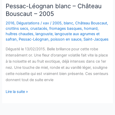
Pessac-Léognan blanc – Château
Bouscaut – 2005
2016
,
Dégustations
/
xav
/
2005
,
blanc
,
Château Bouscaut
,
crottins secs
,
crustacés
,
fromages basques
,
homard
,
huîtres chaudes
,
langouste
,
langouste aux agrumes et
safran
,
Pessac-Léognan
,
poisson en sauce
,
Saint-Jacques
Dégusté le 13/02/2015. Belle brillance pour cette robe
intensément or. Une fleur d’oranger volatile fait vite la place
à la noisette et au fruit exotique, déjà intenses dans ce 1er
nez. Une touche de miel, ronde et au vanillé léger, souligne
cette noisette qui est vraiment bien présente. Ces senteurs
donnent tout de suite envie
Pessac-
Lire la suite »
Léognan
blanc
–