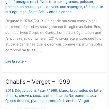
gris
,
fromages de chèvre
,
lotte aux agrumes
,
poisson
,
poisson en sauce
,
quasi de veau aux asperges
,
rôti de lotte
aux agrumes
,
Saint-Bris
,
viande blanche
Dégusté le 07/09/2019. On est de nouveau chez Goisot
mais cette fois-ci en sauvignon car il s’agit d’un Saint-Bris,
dans sa livrée Corps de Garde. Lors de la dégustation que
j’ai pu faire au domaine en 2014, j’avais été encore une fois
stupéfié par le nez que je décrivais comme « parfum subtile
composé de fruits […]
Saint-
Lire la suite »
Bris
–
Corps
Chablis – Verget – 1999
de
Garde
2011
,
Dégustations
/
xav
/
1999
,
blanc
,
brochettes de lotte
,
chablis
,
chèvres secs
,
crottin
,
fleur de Ré
,
pommes aux
–
épices douces
,
pyramide tronquée blanche
,
Verget
2012
–