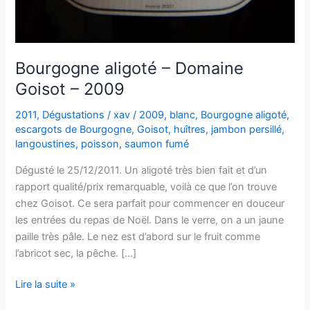
Bourgogne aligoté – Domaine
Goisot – 2009
2011
,
Dégustations
/
xav
/
2009
,
blanc
,
Bourgogne aligoté
,
escargots de Bourgogne
,
Goisot
,
huîtres
,
jambon persillé
,
langoustines
,
poisson
,
saumon fumé
Dégusté le 25/12/2011. Un aligoté très bien fait et d’un
rapport qualité/prix remarquable, voilà ce que l’on trouve
chez Goisot. Ce sera parfait pour commencer en douceur
les entrées du repas de Noël. Dans le verre, on a un jaune
paille très pâle. Le nez est d’abord sur le fruit comme
l’abricot sec, la pêche. […]
Bourgogne
Lire la suite »
aligoté