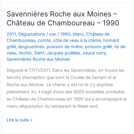
–
Domaine
Savennières Roche aux Moines –
Goisot
Château de Chamboureau – 1990
–
2009
2011
,
Dégustations
/
xav
/
1990
,
blanc
,
Château de
Chamboureau
,
comté
,
côte de veau à la crème
,
homard
grillé
,
langoustines
,
poisson de rivière
,
poisson grillé
,
ris de
veau
,
risotto
,
Saint-Jacques poêlées
,
sauce curry
,
Savennières Roche aux Moines
Dégusté le 17/11/2011. Dans les Savennières, on trouve les
terroirs d’exception que sont la Coulée de Serrant et la
Roche aux Moines. Le chenin y est roi et s’y exprime
pleinement. Ici, il s’agit d’une des 8000 bouteilles produites
au Château de Chamboureau en 1990 qui a accompagné le
menu dégustation du restaurant le Week-end
Savennières
Lire la suite »
Roche