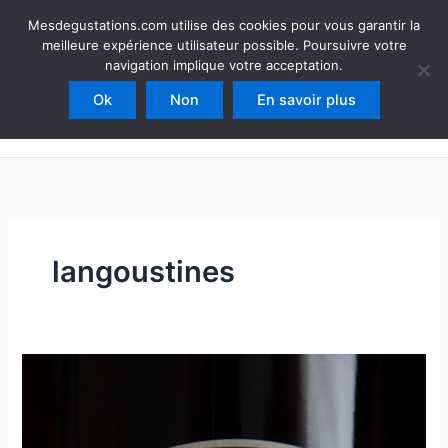
Aller
Mesdegustations
Mesdegustations.com utilise des cookies pour vous garantir la
au
meilleure expérience utilisateur possible. Poursuivre votre
Dégustations, accords & autour du vin
contenu
navigation implique votre acceptation.
Ok
Non
En savoir plus
Rechercher
langoustines