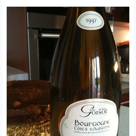
aux
Moines
–
Château
de
Chamboureau
–
1990