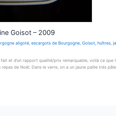
ine Goisot – 2009
rgogne aligoté
,
escargots de Bourgogne
,
Goisot
,
huîtres
,
j
fait et d’un rapport qualité/prix remarquable, voilà ce que 
epas de Noël. Dans le verre, on a un jaune paille très pâle