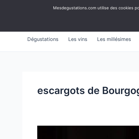
Aller
Mesdegustations
Mesdegustations.com utilise des cookies pour
au
Dégustations, accords & autour du vin
contenu
Dégustations
Les vins
Les millésimes
escargots de Bourgo