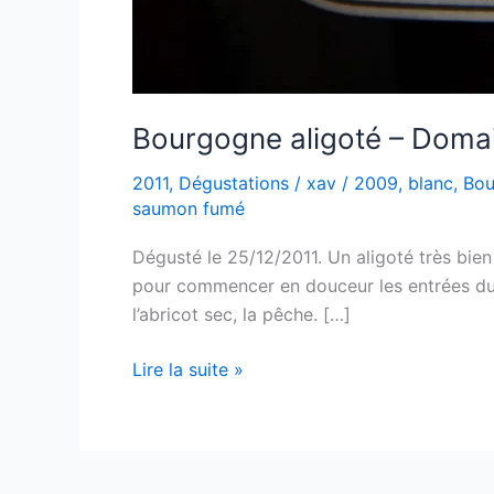
Bourgogne aligoté – Doma
2011
,
Dégustations
/
xav
/
2009
,
blanc
,
Bou
saumon fumé
Dégusté le 25/12/2011. Un aligoté très bien 
pour commencer en douceur les entrées du r
l’abricot sec, la pêche. […]
Bourgogne
Lire la suite »
aligoté
–
Domaine
Goisot