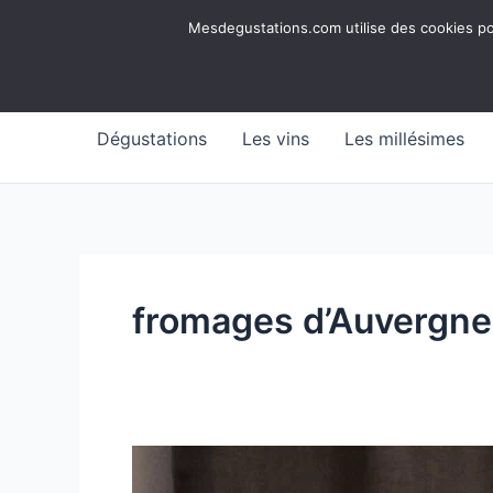
Aller
Mesdegustations
Mesdegustations.com utilise des cookies pour
au
Dégustations, accords & autour du vin
contenu
Dégustations
Les vins
Les millésimes
fromages d’Auvergne