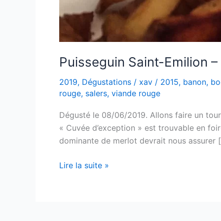
Puisseguin Saint-Emilion –
2019
,
Dégustations
/
xav
/
2015
,
banon
,
bo
rouge
,
salers
,
viande rouge
Dégusté le 08/06/2019. Allons faire un tour
« Cuvée d’exception » est trouvable en foi
dominante de merlot devrait nous assurer 
Puisseguin
Lire la suite »
Saint-
Emilion
–
Cuvée