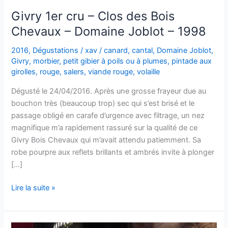
Givry 1er cru – Clos des Bois
Chevaux – Domaine Joblot – 1998
2016
,
Dégustations
/
xav
/
canard
,
cantal
,
Domaine Joblot
,
Givry
,
morbier
,
petit gibier à poils ou à plumes
,
pintade aux
girolles
,
rouge
,
salers
,
viande rouge
,
volaille
Dégusté le 24/04/2016. Après une grosse frayeur due au
bouchon très (beaucoup trop) sec qui s’est brisé et le
passage obligé en carafe d’urgence avec filtrage, un nez
magnifique m’a rapidement rassuré sur la qualité de ce
Givry Bois Chevaux qui m’avait attendu patiemment. Sa
robe pourpre aux reflets brillants et ambrés invite à plonger
[…]
Givry
Lire la suite »
1er
cru
–