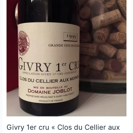
Clos
des
Bois
Chevaux
–
Domaine
Joblot
–
1998
Givry 1er cru « Clos du Cellier aux