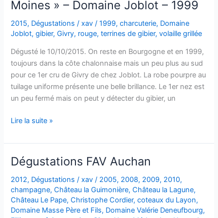
Moines » – Domaine Joblot – 1999
2015
,
Dégustations
/
xav
/
1999
,
charcuterie
,
Domaine
Joblot
,
gibier
,
Givry
,
rouge
,
terrines de gibier
,
volaille grillée
Dégusté le 10/10/2015. On reste en Bourgogne et en 1999,
toujours dans la côte chalonnaise mais un peu plus au sud
pour ce 1er cru de Givry de chez Joblot. La robe pourpre au
tuilage uniforme présente une belle brillance. Le 1er nez est
un peu fermé mais on peut y détecter du gibier, un
Givry
Lire la suite »
1er
cru
« Clos
Dégustations FAV Auchan
du
Cellier
2012
,
Dégustations
/
xav
/
2005
,
2008
,
2009
,
2010
,
champagne
,
Château la Guimonière
,
Château la Lagune
,
aux
Château Le Pape
,
Christophe Cordier
,
coteaux du Layon
,
Moines »
Domaine Masse Père et Fils
,
Domaine Valérie Deneufbourg
,
–