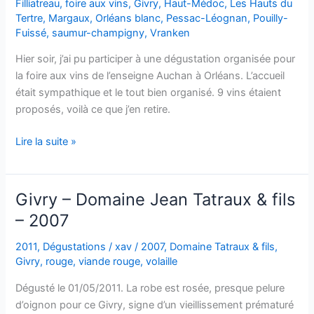
Filliatreau
,
foire aux vins
,
Givry
,
Haut-Médoc
,
Les Hauts du
Domaine
Tertre
,
Margaux
,
Orléans blanc
,
Pessac-Léognan
,
Pouilly-
Joblot
Fuissé
,
saumur-champigny
,
Vranken
–
Hier soir, j’ai pu participer à une dégustation organisée pour
1999
la foire aux vins de l’enseigne Auchan à Orléans. L’accueil
était sympathique et le tout bien organisé. 9 vins étaient
proposés, voilà ce que j’en retire.
Dégustations
Lire la suite »
FAV
Auchan
Givry – Domaine Jean Tatraux & fils
– 2007
2011
,
Dégustations
/
xav
/
2007
,
Domaine Tatraux & fils
,
Givry
,
rouge
,
viande rouge
,
volaille
Dégusté le 01/05/2011. La robe est rosée, presque pelure
d’oignon pour ce Givry, signe d’un vieillissement prématuré