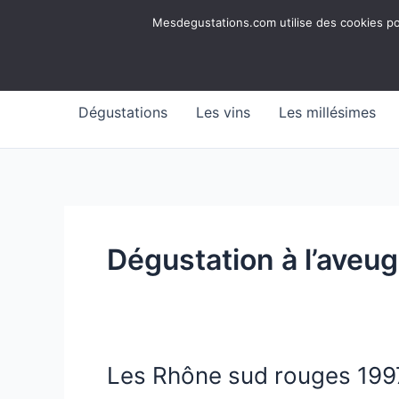
Aller
Mesdegustations
Mesdegustations.com utilise des cookies pour
au
Dégustations, accords & autour du vin
contenu
Dégustations
Les vins
Les millésimes
Dégustation à l’aveug
Les Rhône sud rouges 199