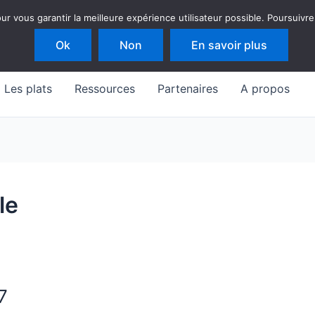
 vous garantir la meilleure expérience utilisateur possible. Poursuivre
Ok
Non
En savoir plus
Les plats
Ressources
Partenaires
A propos
le
7