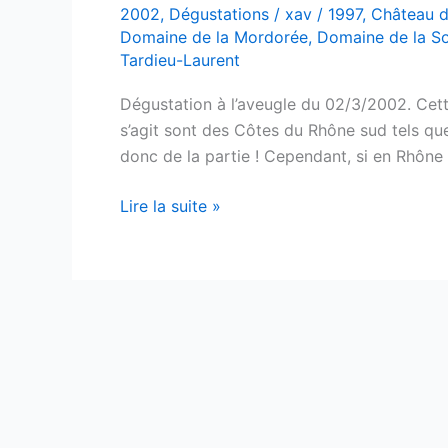
2002
,
Dégustations
/
xav
/
1997
,
Château d
Domaine de la Mordorée
,
Domaine de la 
Tardieu-Laurent
Dégustation à l’aveugle du 02/3/2002. Cette
s’agit sont des Côtes du Rhône sud tels q
donc de la partie ! Cependant, si en Rhône
Les
Lire la suite »
Rhône
sud
rouges
1997