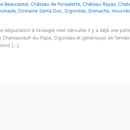
e Beaucastel
,
Château de Fonsalette
,
Château Rayas
,
Chat
Soumade
,
Domaine Santa Duc
,
Gigondas
,
Grenache
,
mourvè
 dégustation à l’aveugle s’est déroulée il y a déjà une pair
ue Chateauneuf-du-Pape, Gigondas et génériques de l’anné
 nord […]