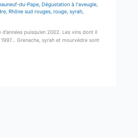
eauneuf-du-Pape
,
Dégustation à l'aveugle
,
dre
,
Rhône sud rouges
,
rouge
,
syrah
,
e d’années puisqu’en 2002. Les vins dont il
e 1997… Grenache, syrah et mourvèdre sont