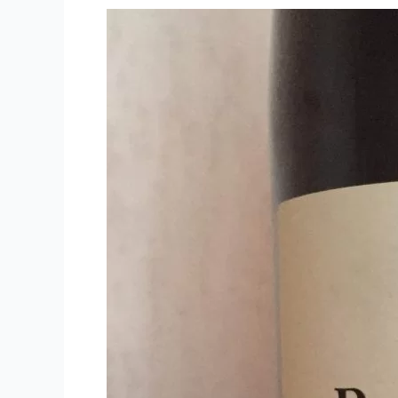
Château
de
Plaisance
–
2006