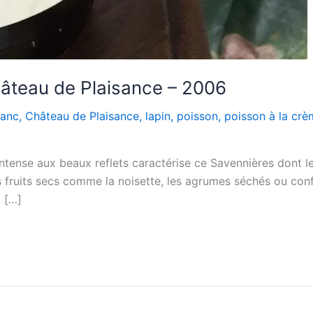
hâteau de Plaisance – 2006
lanc
,
Château de Plaisance
,
lapin
,
poisson
,
poisson à la cr
intense aux beaux reflets caractérise ce Savennières dont l
s fruits secs comme la noisette, les agrumes séchés ou confi
 […]