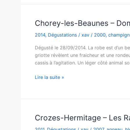
–
Terre
de
Chorey-les-Beaunes – Dom
Garance
2014
,
Dégustations
/
xav
/
2000
,
champign
–
Domaine
Dégusté le 28/09/2014. La robe est d’un beau
Rouge
griotte révèlent une fraicheur et une ronde
Garance
cassis à l’agitation. Un léger côté animal 
–
2014
Chorey-
Lire la suite »
les-
Beaunes
–
Dominique
Laurent
Crozes-Hermitage – Les R
–
2011
,
Dégustations
/
xav
/
2007
,
agneau
,
bl
2000