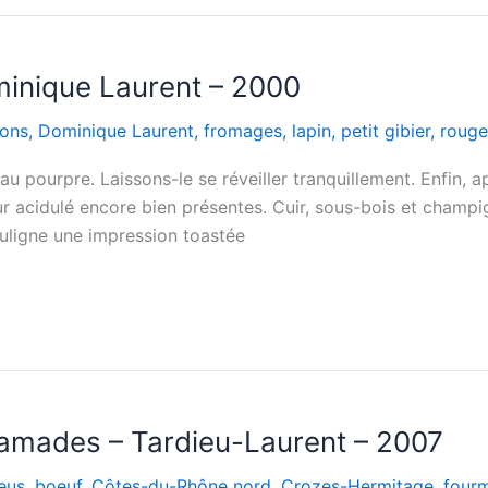
inique Laurent – 2000
ons
,
Dominique Laurent
,
fromages
,
lapin
,
petit gibier
,
rouge
 pourpre. Laissons-le se réveiller tranquillement. Enfin, apr
ur acidulé encore bien présentes. Cuir, sous-bois et champig
souligne une impression toastée
amades – Tardieu-Laurent – 2007
eus
,
boeuf
,
Côtes-du-Rhône nord
,
Crozes-Hermitage
,
four