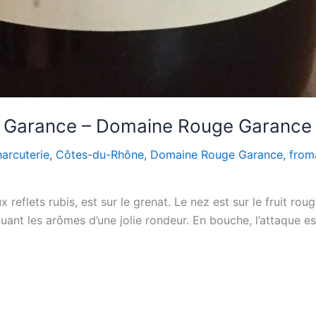
e Garance – Domaine Rouge Garance
harcuterie
,
Côtes-du-Rhône
,
Domaine Rouge Garance
,
from
eflets rubis, est sur le grenat. Le nez est sur le fruit rouge
quant les arômes d’une jolie rondeur. En bouche, l’attaque e