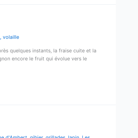
,
volaille
ès quelques instants, la fraise cuite et la
non encore le fruit qui évolue vers le
me d'Ambert
,
gibier
,
grillades
,
lapin
,
Les