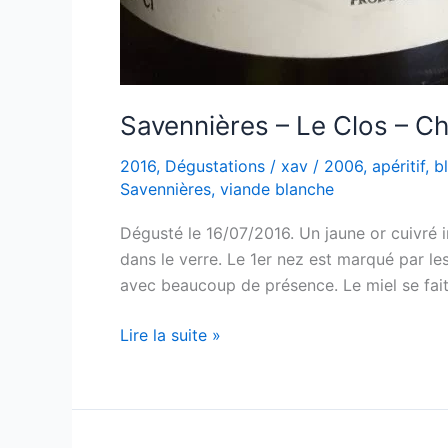
Savennières – Le Clos – C
2016
,
Dégustations
/
xav
/
2006
,
apéritif
,
b
Savennières
,
viande blanche
Dégusté le 16/07/2016. Un jaune or cuivré 
dans le verre. Le 1er nez est marqué par le
avec beaucoup de présence. Le miel se fait
Savennières
Lire la suite »
–
Le
Clos
–