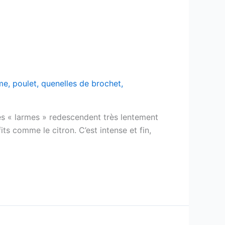
ème
,
poulet
,
quenelles de brochet
,
es « larmes » redescendent très lentement
ts comme le citron. C’est intense et fin,