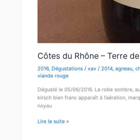
Côtes du Rhône – Terre d
2016
,
Dégustations
/
xav
/
2014
,
agneau
,
c
viande rouge
Dégusté le 05/06/2016. La robe sombre, aux r
kirsch bien franc apparaît à l’aération, mar
noyau
Côtes
Lire la suite »
du
Rhône