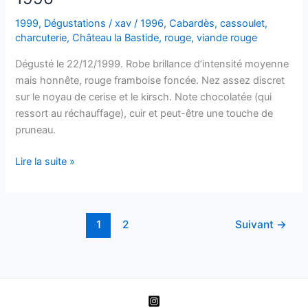
Louis
Violland
1999
,
Dégustations
/
xav
/
1996
,
Cabardès
,
cassoulet
,
–
charcuterie
,
Château la Bastide
,
rouge
,
viande rouge
1997
Dégusté le 22/12/1999. Robe brillance d’intensité moyenne
mais honnête, rouge framboise foncée. Nez assez discret
sur le noyau de cerise et le kirsch. Note chocolatée (qui
ressort au réchauffage), cuir et peut-être une touche de
pruneau.
Cabardès
Lire la suite »
–
Château
la
1
2
Suivant
→
Bastide
–
1996