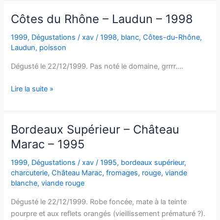
Château
Broustet
Côtes du Rhône – Laudun – 1998
–
1997
1999
,
Dégustations
/
xav
/
1998
,
blanc
,
Côtes-du-Rhône
,
Laudun
,
poisson
Dégusté le 22/12/1999. Pas noté le domaine, grrrr….
Côtes
Lire la suite »
du
Rhône
–
Bordeaux Supérieur – Château
Laudun
Marac – 1995
–
1998
1999
,
Dégustations
/
xav
/
1995
,
bordeaux supérieur
,
charcuterie
,
Château Marac
,
fromages
,
rouge
,
viande
blanche
,
viande rouge
Dégusté le 22/12/1999. Robe foncée, mate à la teinte
pourpre et aux reflets orangés (vieillissement prématuré ?).