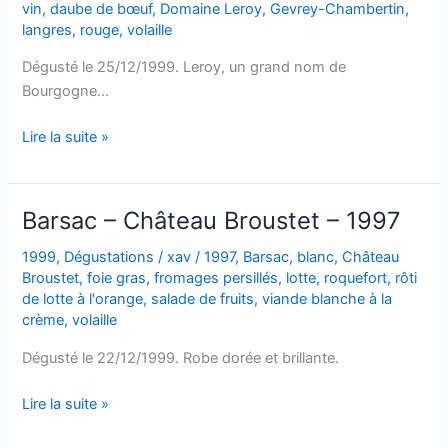
vin
,
daube de bœuf
,
Domaine Leroy
,
Gevrey-Chambertin
,
langres
,
rouge
,
volaille
Dégusté le 25/12/1999. Leroy, un grand nom de
Bourgogne…
Gevrey-
Lire la suite »
Chambertin
–
Domaine
Barsac – Château Broustet – 1997
Leroy
–
1999
,
Dégustations
/
xav
/
1997
,
Barsac
,
blanc
,
Château
Broustet
,
foie gras
,
fromages persillés
,
lotte
,
roquefort
,
rôti
1987
de lotte à l'orange
,
salade de fruits
,
viande blanche à la
crème
,
volaille
Dégusté le 22/12/1999. Robe dorée et brillante.
Barsac
Lire la suite »
–