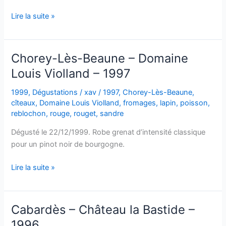
Bordeaux
Lire la suite »
Supérieur
–
Château
Chorey-Lès-Beaune – Domaine
Marac
Louis Violland – 1997
–
1995
1999
,
Dégustations
/
xav
/
1997
,
Chorey-Lès-Beaune
,
cîteaux
,
Domaine Louis Violland
,
fromages
,
lapin
,
poisson
,
reblochon
,
rouge
,
rouget
,
sandre
Dégusté le 22/12/1999. Robe grenat d’intensité classique
pour un pinot noir de bourgogne.
Chorey-
Lire la suite »
Lès-
Beaune
–
Cabardès – Château la Bastide –
Domaine
1996