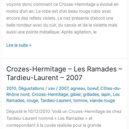
voyons donc comment ce Crozes-Hermitage a évolué en
moins d’un an. La robe est d’un beau rouge rubis avec
encore des reflets violets. Le nez présente d’abord une
belle rondeur avec du cuir, du cassis et de la violette mais
aussi une pointe métallique. Après agitation, le
Crozes-
Lire la suite »
Hermitage
–
Les
Crozes-Hermitage – Les Ramades –
Ramades
Tardieu-Laurent – 2007
–
Tardieu-
2010
,
Dégustations
/
xav
/
2007
,
agneau
,
boeuf
,
Côtes-du-
Laurent
Rhône nord
,
Crozes-Hermitage
,
gibier
,
grillades
,
lapin
,
Les
–
Ramades
,
rouge
,
Tardieu-Laurent
,
tomme
,
viande rouge
2007
Dégusté le 10/12/2010. Voilà un Crozes-Hermitage de chez
Tardieu-Laurent nommé « Les Ramades » et
correspondant à la cuvée réalisée pour la grande