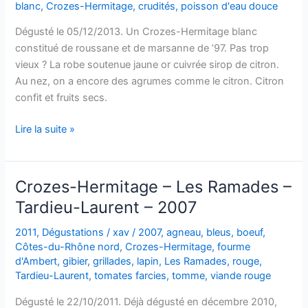
blanc
,
Crozes-Hermitage
,
crudités
,
poisson d'eau douce
Dégusté le 05/12/2013. Un Crozes-Hermitage blanc
constitué de roussane et de marsanne de ’97. Pas trop
vieux ? La robe soutenue jaune or cuivrée sirop de citron.
Au nez, on a encore des agrumes comme le citron. Citron
confit et fruits secs.
Crozes-
Lire la suite »
Hermitage
–
Alain
Crozes-Hermitage – Les Ramades –
Graillot
Tardieu-Laurent – 2007
–
1997
2011
,
Dégustations
/
xav
/
2007
,
agneau
,
bleus
,
boeuf
,
Côtes-du-Rhône nord
,
Crozes-Hermitage
,
fourme
d'Ambert
,
gibier
,
grillades
,
lapin
,
Les Ramades
,
rouge
,
Tardieu-Laurent
,
tomates farcies
,
tomme
,
viande rouge
Dégusté le 22/10/2011. Déjà dégusté en décembre 2010,