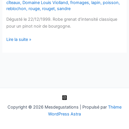
cîteaux
,
Domaine Louis Violland
,
fromages
,
lapin
,
poisson
,
reblochon
,
rouge
,
rouget
,
sandre
Dégusté le 22/12/1999. Robe grenat d’intensité classique
pour un pinot noir de bourgogne.
Chorey-
Lire la suite »
Lès-
Beaune
–
Domaine
Louis
Violland
–
1997
Copyright © 2026 Mesdegustations | Propulsé par
Thème
WordPress Astra