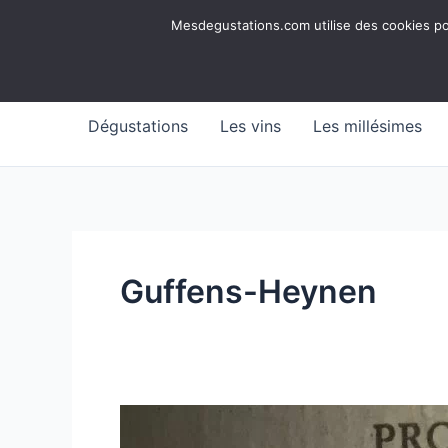
Aller
Mesdegustations
Mesdegustations.com utilise des cookies pour
au
Dégustations, accords & autour du vin
contenu
Dégustations
Les vins
Les millésimes
Guffens-Heynen