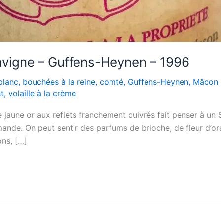
avigne – Guffens-Heynen – 1996
blanc
,
bouchées à la reine
,
comté
,
Guffens-Heynen
,
Mâcon 
t
,
volaille à la crème
 jaune or aux reflets franchement cuivrés fait penser à un 
’amande. On peut sentir des parfums de brioche, de fleur d’or
ons, […]