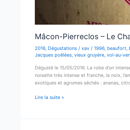
Mâcon-Pierreclos – Le Ch
2016
,
Dégustations
/
xav
/
1996
,
beaufort
,
Jacques poêlées
,
vieux gruyère
,
vol-au-ven
Dégusté le 15/05/2016. La robe d’un intense
noisette très intense et franche, la noix, l
exotiques et agrumes séchés : ananas, citr
Mâcon-
Lire la suite »
Pierreclos
–
Le
Chavigne