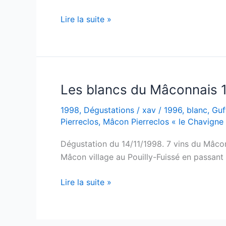
Mâcon
Lire la suite »
Pierreclos
«
le
Chavigne
»
Les blancs du Mâconnais 
–
1998
,
Dégustations
/
xav
/
1996
,
blanc
,
Guf
Guffens-
Pierreclos
,
Mâcon Pierreclos « le Chavigne
Heynen
–
Dégustation du 14/11/1998. 7 vins du Mâcon
1996
Mâcon village au Pouilly-Fuissé en passant
Les
Lire la suite »
blancs
du
Mâconnais