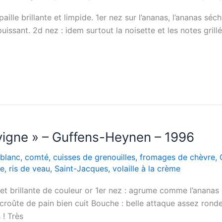
le brillante et limpide. 1er nez sur l’ananas, l’ananas séché
puissant. 2d nez : idem surtout la noisette et les notes grill
vigne » – Guffens-Heynen – 1996
blanc
,
comté
,
cuisses de grenouilles
,
fromages de chèvre
,
ce
,
ris de veau
,
Saint-Jacques
,
volaille à la crème
t brillante de couleur or 1er nez : agrume comme l’ananas e
croûte de pain bien cuit Bouche : belle attaque assez rond
 ! Très