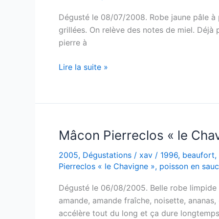
1996
Dégusté le 08/07/2008. Robe jaune pâle à pail
grillées. On relève des notes de miel. Déjà 
pierre à
Mâcon
Lire la suite »
PierreClos
le
Chavigne
–
Guffens-
Mâcon Pierreclos « le Cha
Heynen
2005
,
Dégustations
/
xav
/
1996
,
beaufort
,
–
Pierreclos « le Chavigne »
,
poisson en sau
1996
Dégusté le 06/08/2005. Belle robe limpide e
amande, amande fraîche, noisette, ananas, 
accélère tout du long et ça dure longtemps