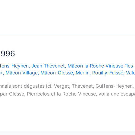
1996
fens-Heynen
,
Jean Thévenet
,
Mâcon la Roche Vineuse "les 
 »
,
Mâcon Village
,
Mâcon-Clessé
,
Merlin
,
Pouilly-Fuissé
,
Val
nais sont dégustés ici. Verget, Thevenet, Guffens-Heynen, 
 par Clessé, Pierreclos et la Roche Vineuse, voilà une esc