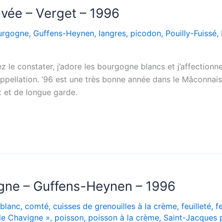
uvée – Verget – 1996
urgogne
,
Guffens-Heynen
,
langres
,
picodon
,
Pouilly-Fuissé
,
e constater, j’adore les bourgogne blancs et j’affectionne 
appellation. ’96 est une très bonne année dans le Mâconnais,
x et de longue garde.
gne – Guffens-Heynen – 1996
blanc
,
comté
,
cuisses de grenouilles à la crème
,
feuilleté
,
f
le Chavigne »
,
poisson
,
poisson à la crème
,
Saint-Jacques 