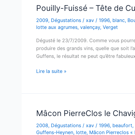
–
Pouilly-Fuissé – Tête de C
Guffens-
2009
,
Dégustations
/
xav
/
1996
,
blanc
,
Bo
Heynen
lotte aux agrumes
,
valençay
,
Verget
–
1996
Dégusté le 23/7/2009. Comme vous pourrez l
produire des grands vins, quelle que soit l’
Guffens, le résultat ne peut qu’être fabuleu
Pouilly-
Lire la suite »
Fuissé
–
Tête
de
Cuvée
Mâcon PierreClos le Chavi
–
2008
,
Dégustations
/
xav
/
1996
,
beaufort
,
Verget
Guffens-Heynen
,
lotte
,
Mâcon Pierreclos « 
–