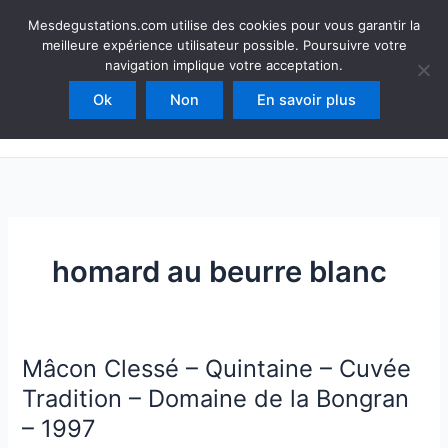
Aller
Mesdegustations
Mesdegustations.com utilise des cookies pour vous garantir la
au
meilleure expérience utilisateur possible. Poursuivre votre
Dégustations, accords & autour du vin
contenu
navigation implique votre acceptation.
Ok
Non
En savoir plus
Rechercher
homard au beurre blanc
Mâcon Clessé – Quintaine – Cuvée
Tradition – Domaine de la Bongran
– 1997