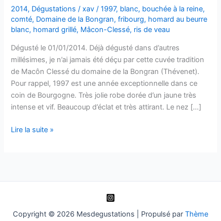
2014
,
Dégustations
/
xav
/
1997
,
blanc
,
bouchée à la reine
,
comté
,
Domaine de la Bongran
,
fribourg
,
homard au beurre
blanc
,
homard grillé
,
Mâcon-Clessé
,
ris de veau
Dégusté le 01/01/2014. Déjà dégusté dans d’autres
millésimes, je n’ai jamais été déçu par cette cuvée tradition
de Macôn Clessé du domaine de la Bongran (Thévenet).
Pour rappel, 1997 est une année exceptionnelle dans ce
coin de Bourgogne. Très jolie robe dorée d’un jaune très
intense et vif. Beaucoup d’éclat et très attirant. Le nez […]
Mâcon
Lire la suite »
Clessé
–
Quintaine
–
Cuvée
Tradition
–
Copyright © 2026 Mesdegustations | Propulsé par
Thème