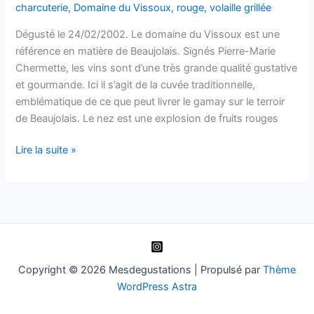
charcuterie
,
Domaine du Vissoux
,
rouge
,
volaille grillée
Dégusté le 24/02/2002. Le domaine du Vissoux est une
référence en matière de Beaujolais. Signés Pierre-Marie
Chermette, les vins sont d’une très grande qualité gustative
et gourmande. Ici il s’agit de la cuvée traditionnelle,
emblématique de ce que peut livrer le gamay sur le terroir
de Beaujolais. Le nez est une explosion de fruits rouges
Beaujolais
Lire la suite »
–
Cuvée
Traditionnelle
Vieilles
Vignes
–
Domaine
Copyright © 2026 Mesdegustations | Propulsé par
Thème
du
WordPress Astra
Vissoux