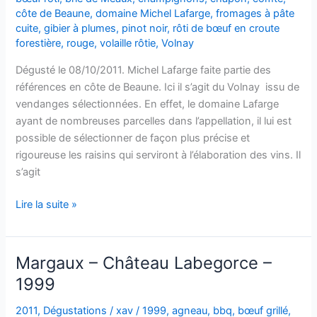
–
côte de Beaune
,
domaine Michel Lafarge
,
fromages à pâte
cuite
,
gibier à plumes
,
pinot noir
,
rôti de bœuf en croute
1997
forestière
,
rouge
,
volaille rôtie
,
Volnay
Dégusté le 08/10/2011. Michel Lafarge faite partie des
références en côte de Beaune. Ici il s’agit du Volnay issu de
vendanges sélectionnées. En effet, le domaine Lafarge
ayant de nombreuses parcelles dans l’appellation, il lui est
possible de sélectionner de façon plus précise et
rigoureuse les raisins qui serviront à l’élaboration des vins. Il
s’agit
Volnay
Lire la suite »
–
Domaine
Michel
Margaux – Château Labegorce –
Lafarge
1999
–
1995
2011
,
Dégustations
/
xav
/
1999
,
agneau
,
bbq
,
bœuf grillé
,