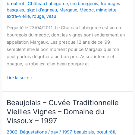
bœuf rôti
,
Château Labegorce
,
cru bourgeois
,
fromages
basques
,
gigot d'agneau
,
Margaux
,
Médoc
,
mimolette
extra-vieille
,
rouge
,
veau
Dégusté le 23/04/2011. Le Chateau Labegorce est un cru
bourgeois du médoc, dont les vignes sont entièrement en
appellation Margaux. Les presque 12 ans de ce ’99
semblent être le bon moment pour ce Margaux que l’on
peut parfois dégotter à un bon prix. Assez intense et
opaque, la robe est d’un beau pourpre et
Margaux
Lire la suite »
–
Château
Labegorce
Beaujolais – Cuvée Traditionnelle
–
Vieilles Vignes – Domaine du
1999
Vissoux – 1997
2002
,
Dégustations
/
xav
/
1997
,
beaujolais
,
bœuf rôti
,