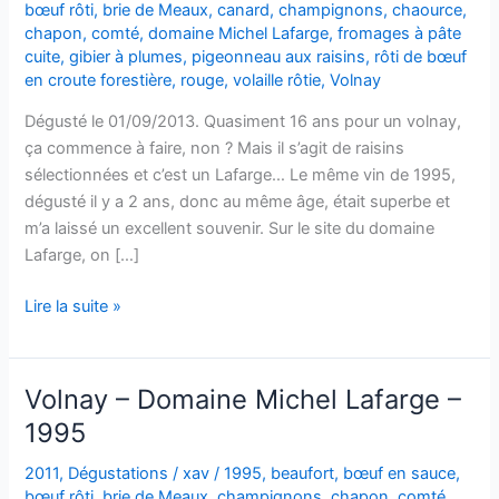
bœuf rôti
,
brie de Meaux
,
canard
,
champignons
,
chaource
,
chapon
,
comté
,
domaine Michel Lafarge
,
fromages à pâte
cuite
,
gibier à plumes
,
pigeonneau aux raisins
,
rôti de bœuf
en croute forestière
,
rouge
,
volaille rôtie
,
Volnay
Dégusté le 01/09/2013. Quasiment 16 ans pour un volnay,
ça commence à faire, non ? Mais il s’agit de raisins
sélectionnées et c’est un Lafarge… Le même vin de 1995,
dégusté il y a 2 ans, donc au même âge, était superbe et
m’a laissé un excellent souvenir. Sur le site du domaine
Lafarge, on […]
Volnay
Lire la suite »
–
Vendanges
Sélectionnées
Volnay – Domaine Michel Lafarge –
–
1995
Domaine
Michel
2011
,
Dégustations
/
xav
/
1995
,
beaufort
,
bœuf en sauce
,
Lafarge
bœuf rôti
,
brie de Meaux
,
champignons
,
chapon
,
comté
,