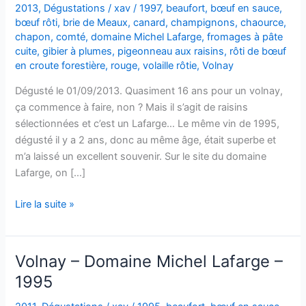
2013
,
Dégustations
/
xav
/
1997
,
beaufort
,
bœuf en sauce
,
bœuf rôti
,
brie de Meaux
,
canard
,
champignons
,
chaource
,
chapon
,
comté
,
domaine Michel Lafarge
,
fromages à pâte
cuite
,
gibier à plumes
,
pigeonneau aux raisins
,
rôti de bœuf
en croute forestière
,
rouge
,
volaille rôtie
,
Volnay
Dégusté le 01/09/2013. Quasiment 16 ans pour un volnay,
ça commence à faire, non ? Mais il s’agit de raisins
sélectionnées et c’est un Lafarge… Le même vin de 1995,
dégusté il y a 2 ans, donc au même âge, était superbe et
m’a laissé un excellent souvenir. Sur le site du domaine
Lafarge, on […]
Volnay
Lire la suite »
–
Vendanges
Sélectionnées
Volnay – Domaine Michel Lafarge –
–
1995
Domaine
Michel