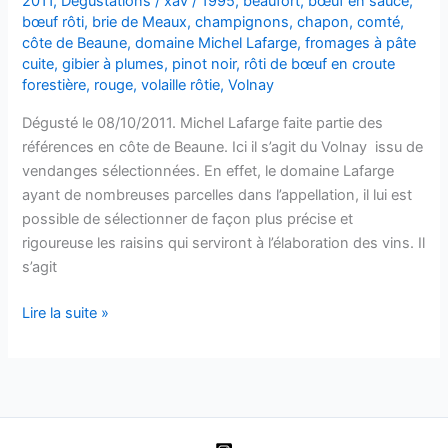
2011
,
Dégustations
/
xav
/
1995
,
beaufort
,
bœuf en sauce
,
Lafarge
bœuf rôti
,
brie de Meaux
,
champignons
,
chapon
,
comté
,
–
côte de Beaune
,
domaine Michel Lafarge
,
fromages à pâte
cuite
,
gibier à plumes
,
pinot noir
,
rôti de bœuf en croute
1997
forestière
,
rouge
,
volaille rôtie
,
Volnay
Dégusté le 08/10/2011. Michel Lafarge faite partie des
références en côte de Beaune. Ici il s’agit du Volnay issu de
vendanges sélectionnées. En effet, le domaine Lafarge
ayant de nombreuses parcelles dans l’appellation, il lui est
possible de sélectionner de façon plus précise et
rigoureuse les raisins qui serviront à l’élaboration des vins. Il
s’agit
Volnay
Lire la suite »
–
Domaine
Michel
Lafarge
–