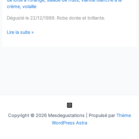
crème
,
volaille
Dégusté le 22/12/1999. Robe dorée et brillante.
Barsac
Lire la suite »
–
Château
Broustet
–
1997
Copyright © 2026 Mesdegustations | Propulsé par
Thème
WordPress Astra