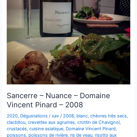
Sancerre – Nuance – Domaine
Vincent Pinard – 2008
2020
,
Dégustations
/
xav
/
2008
,
blanc
,
chèvres très secs
,
clacbitou
,
crevettes aux agrumes
,
crottin de Chavignol
,
crustacés
,
cuisine asiatique
,
Domaine Vincent Pinard
,
poissons
,
poissons de rivière
,
ris de veau
,
risotto aux