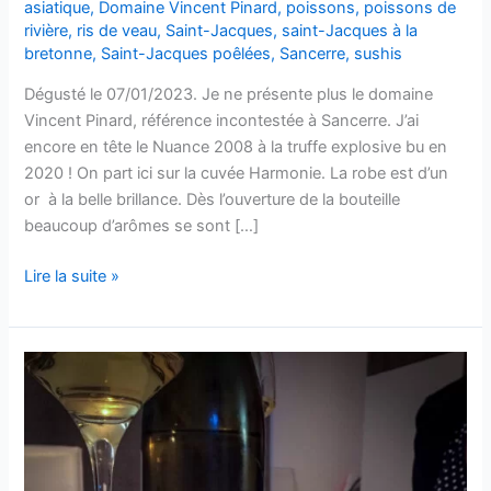
asiatique
,
Domaine Vincent Pinard
,
poissons
,
poissons de
rivière
,
ris de veau
,
Saint-Jacques
,
saint-Jacques à la
bretonne
,
Saint-Jacques poêlées
,
Sancerre
,
sushis
Dégusté le 07/01/2023. Je ne présente plus le domaine
Vincent Pinard, référence incontestée à Sancerre. J’ai
encore en tête le Nuance 2008 à la truffe explosive bu en
2020 ! On part ici sur la cuvée Harmonie. La robe est d’un
or à la belle brillance. Dès l’ouverture de la bouteille
beaucoup d’arômes se sont […]
Sancerre
Lire la suite »
–
Harmonie
–
Vincent
PINARD
–
2007