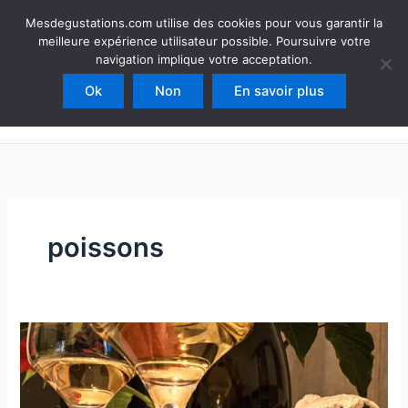
Aller
Mesdegustations
Mesdegustations.com utilise des cookies pour vous garantir la
au
meilleure expérience utilisateur possible. Poursuivre votre
Dégustations, accords & autour du vin
contenu
navigation implique votre acceptation.
Ok
Non
En savoir plus
Rechercher
poissons