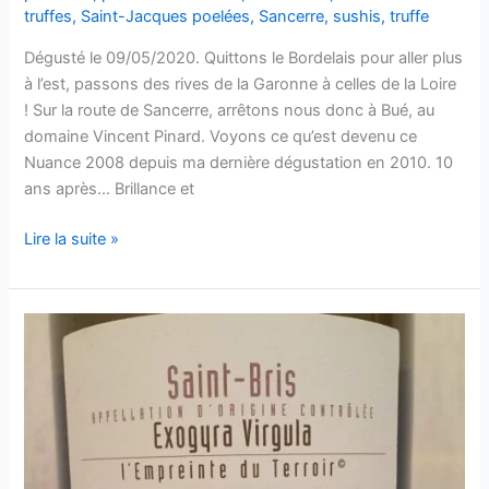
truffes
,
Saint-Jacques poelées
,
Sancerre
,
sushis
,
truffe
Dégusté le 09/05/2020. Quittons le Bordelais pour aller plus
à l’est, passons des rives de la Garonne à celles de la Loire
! Sur la route de Sancerre, arrêtons nous donc à Bué, au
domaine Vincent Pinard. Voyons ce qu’est devenu ce
Nuance 2008 depuis ma dernière dégustation en 2010. 10
ans après… Brillance et
Sancerre
Lire la suite »
–
Nuance
–
Domaine
Vincent
Pinard
–
2008