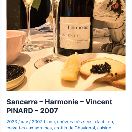
Sancerre – Harmonie – Vincent
PINARD – 2007
2023
/
xav
/
2007
,
blanc
,
chèvres très secs
,
clacbitou
,
crevettes aux agrumes
,
crottin de Chavignol
,
cuisine