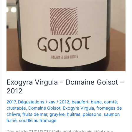
Exogyra Virgula – Domaine Goisot –
2012
2017
,
Dégustations
/
xav
/
2012
,
beaufort
,
blanc
,
comté
,
crustacés
,
Domaine Goisot
,
Exogyra Virgula
,
fromages de
chèvre
,
fruits de mer
,
gruyère
,
huîtres
,
poissons
,
saumon
fumé
,
soufflé au fromage
Dégusté le 01/01/2017 Voilà peut-être le vin idéal pour