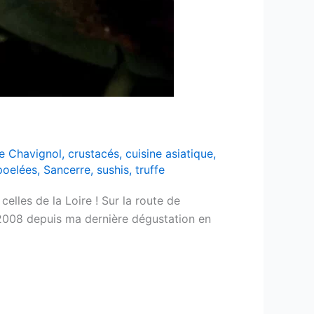
de Chavignol
,
crustacés
,
cuisine asiatique
,
poelées
,
Sancerre
,
sushis
,
truffe
elles de la Loire ! Sur la route de
2008 depuis ma dernière dégustation en