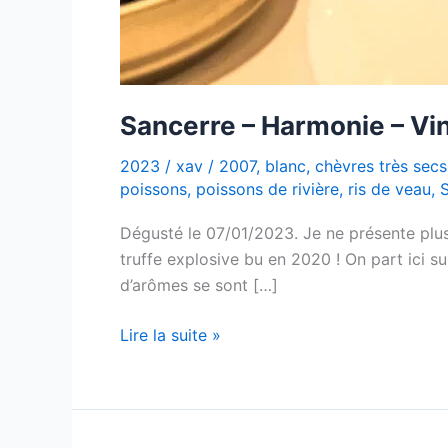
Sancerre – Harmonie – Vi
2023
/
xav
/
2007
,
blanc
,
chèvres très secs
poissons
,
poissons de rivière
,
ris de veau
,
Dégusté le 07/01/2023. Je ne présente plus
truffe explosive bu en 2020 ! On part ici su
d’arômes se sont […]
Sancerre
Lire la suite »
–
Harmonie
–
Vincent