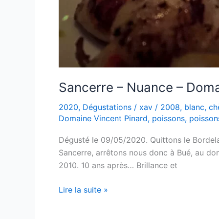
Sancerre – Nuance – Doma
2020
,
Dégustations
/
xav
/
2008
,
blanc
,
ch
Domaine Vincent Pinard
,
poissons
,
poissons
Dégusté le 09/05/2020. Quittons le Bordelais
Sancerre, arrêtons nous donc à Bué, au do
2010. 10 ans après… Brillance et
Sancerre
Lire la suite »
–
Nuance