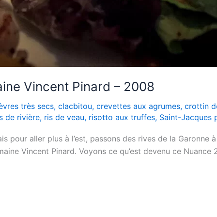
ine Vincent Pinard – 2008
èvres très secs
,
clacbitou
,
crevettes aux agrumes
,
crottin 
 de rivière
,
ris de veau
,
risotto aux truffes
,
Saint-Jacques 
 pour aller plus à l’est, passons des rives de la Garonne à c
maine Vincent Pinard. Voyons ce qu’est devenu ce Nuance 