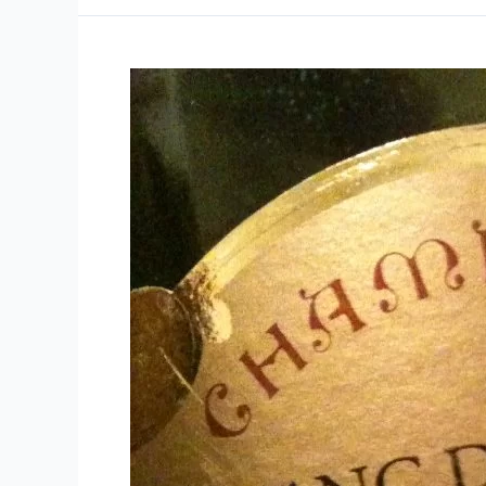
–
Domaine
Vincent
Pinard
–
2008