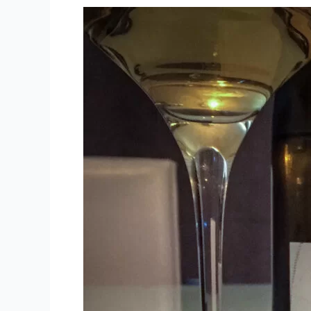
PINARD
–
2007