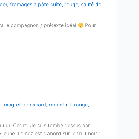
ger
,
fromages à pâte cuite
,
rouge
,
sauté de
era le compagnon / prétexte idéal
Pour
s
,
magret de canard
,
roquefort
,
rouge
,
eau du Cèdre. Je suis tombé dessus par
jeune. Le nez est d’abord sur le fruit noir :