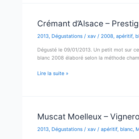
Cruz
–
1989
Crémant d’Alsace – Presti
2013
,
Dégustations
/
xav
/
2008
,
apéritif
,
b
Dégusté le 09/01/2013. Un petit mot sur ce 
blanc 2008 élaboré selon la méthode champen
Crémant
Lire la suite »
d’Alsace
–
Prestige
–
Domaine
Muscat Moelleux – Vignero
Ginglinger
2013
,
Dégustations
/
xav
/
apéritif
,
blanc
,
M