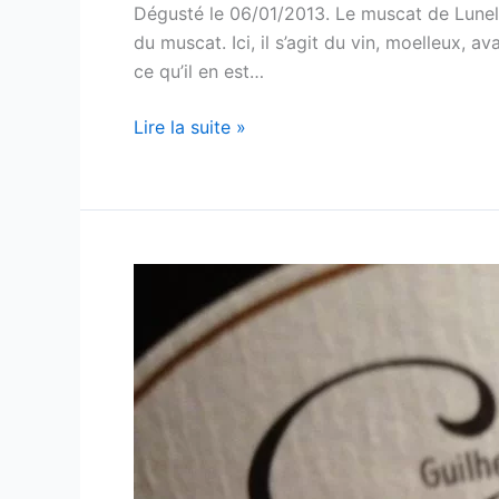
Dégusté le 06/01/2013. Le muscat de Lunel 
du muscat. Ici, il s’agit du vin, moelleux, 
ce qu’il en est…
Muscat
Lire la suite »
Moelleux
–
Vignerons
de
Lunel