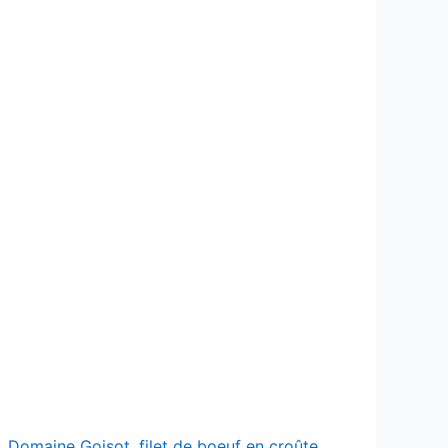
,
Domaine Goisot
,
filet de boeuf en croûte
,