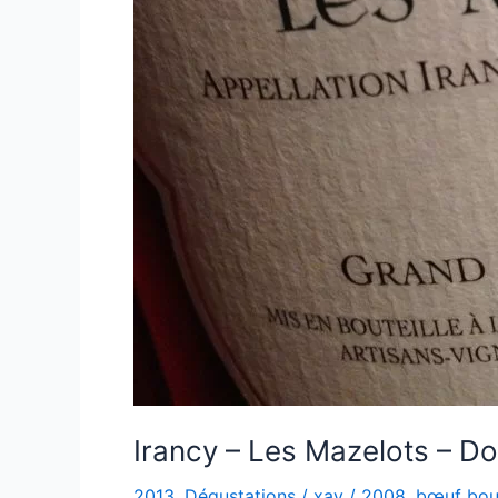
Irancy – Les Mazelots – D
2013
,
Dégustations
/
xav
/
2008
,
bœuf bou