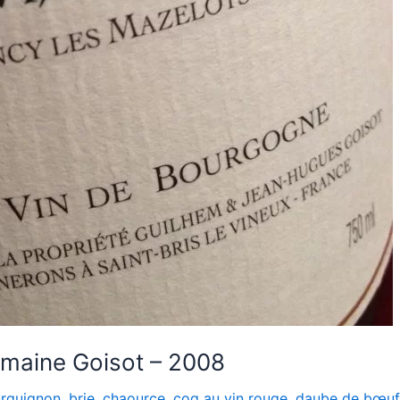
omaine Goisot – 2008
rguignon
,
brie
,
chaource
,
coq au vin rouge
,
daube de bœuf