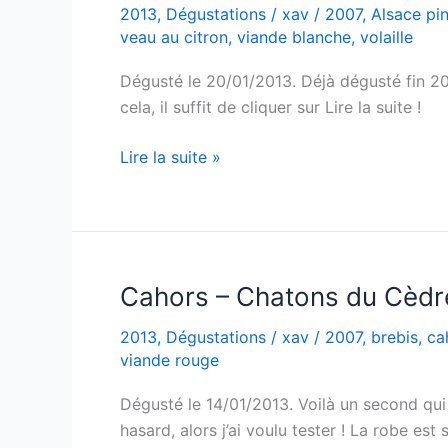
2013
,
Dégustations
/
xav
/
2007
,
Alsace pin
veau au citron
,
viande blanche
,
volaille
Dégusté le 20/01/2013. Déjà dégusté fin 201
cela, il suffit de cliquer sur Lire la suite !
Alsace
Lire la suite »
Pinot
Noir
–
Paul
Ginglinger
Cahors – Chatons du Cèdr
–
2013
,
Dégustations
/
xav
/
2007
,
brebis
,
ca
2007
viande rouge
Dégusté le 14/01/2013. Voilà un second qui
hasard, alors j’ai voulu tester ! La robe est