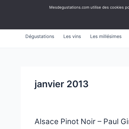
Aller
Mesdegustations
Mesdegustations.com utilise des cookies pour
au
Dégustations, accords & autour du vin
contenu
Dégustations
Les vins
Les millésimes
janvier 2013
Alsace Pinot Noir – Paul G