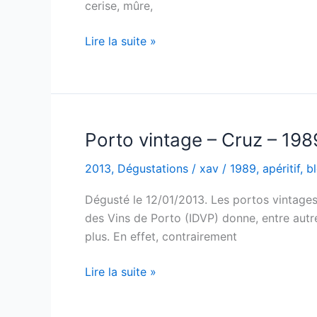
cerise, mûre,
Cahors
Lire la suite »
–
Chatons
du
Cèdre
–
Porto vintage – Cruz – 198
2007
2013
,
Dégustations
/
xav
/
1989
,
apéritif
,
b
Dégusté le 12/01/2013. Les portos vintages 
des Vins de Porto (IDVP) donne, entre autre,
plus. En effet, contrairement
Porto
Lire la suite »
vintage
–