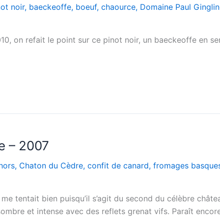
ot noir
,
baeckeoffe
,
boeuf
,
chaource
,
Domaine Paul Ginglin
0, on refait le point sur ce pinot noir, un baeckeoffe en s
e – 2007
hors
,
Chaton du Cèdre
,
confit de canard
,
fromages basque
 me tentait bien puisqu’il s’agit du second du célèbre chât
 sombre et intense avec des reflets grenat vifs. Paraît encore 