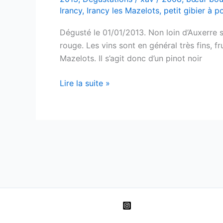
Irancy
,
Irancy les Mazelots
,
petit gibier à po
Dégusté le 01/01/2013. Non loin d’Auxerre s
rouge. Les vins sont en général très fins, f
Mazelots. Il s’agit donc d’un pinot noir
Irancy
Lire la suite »
–
Les
Mazelots
–
Domaine
Goisot
–
2008