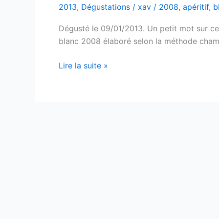
2013
,
Dégustations
/
xav
/
2008
,
apéritif
,
b
Dégusté le 09/01/2013. Un petit mot sur ce 
blanc 2008 élaboré selon la méthode champen
Crémant
Lire la suite »
d’Alsace
–
Prestige
–
Domaine
Ginglinger