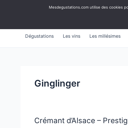
Aller
Mesdegustations
Mesdegustations.com utilise des cookies pour
au
Dégustations, accords & autour du vin
contenu
Dégustations
Les vins
Les millésimes
Ginglinger
Crémant d’Alsace – Presti