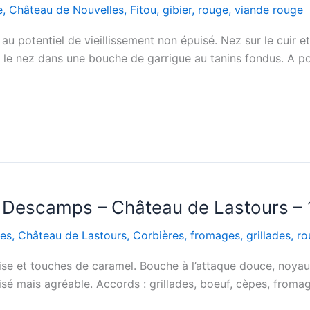
e
,
Château de Nouvelles
,
Fitou
,
gibier
,
rouge
,
viande rouge
 potentiel de vieillissement non épuisé. Nez sur le cuir et f
 le nez dans une bouche de garrigue au tanins fondus. A poin
 Descamps – Château de Lastours –
es
,
Château de Lastours
,
Corbières
,
fromages
,
grillades
,
ro
ise et touches de caramel. Bouche à l’attaque douce, noyau 
isé mais agréable. Accords : grillades, boeuf, cèpes, froma