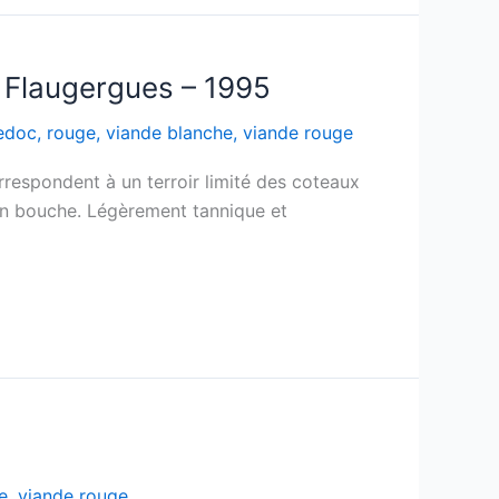
 Flaugergues – 1995
edoc
,
rouge
,
viande blanche
,
viande rouge
orrespondent à un terroir limité des coteaux
en bouche. Légèrement tannique et
e
,
viande rouge