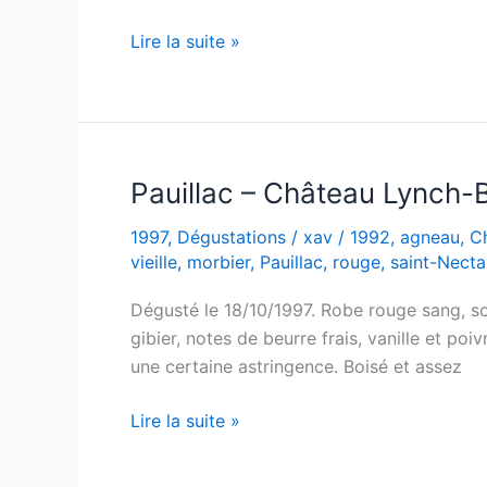
Corbières
Lire la suite »
–
Cuvée
Simone
Descamps
–
Pauillac – Château Lynch-
Château
1997
,
Dégustations
/
xav
/
1992
,
agneau
,
C
de
vieille
,
morbier
,
Pauillac
,
rouge
,
saint-Necta
Lastours
–
Dégusté le 18/10/1997. Robe rouge sang, som
1993
gibier, notes de beurre frais, vanille et po
une certaine astringence. Boisé et assez
Pauillac
Lire la suite »
–
Château