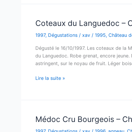
Lynch-
Bages
–
Coteaux du Languedoc – Co
1992
1997
,
Dégustations
/
xav
/
1995
,
Château d
Dégusté le 16/10/1997. Les coteaux de la Mé
du Languedoc. Robe grenat, encore jeune. 
astringent, sur le noyau de fruit. Léger bo
Coteaux
Lire la suite »
du
Languedoc
–
Coteaux
de
Médoc Cru Bourgeois – Ch
la
1997
,
Dégustations
/
xav
/
1996
,
agneau
,
Ch
Méjanelle