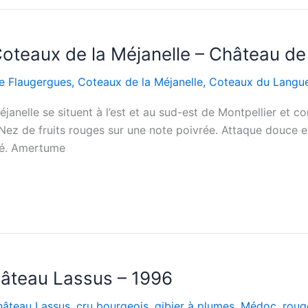
teaux de la Méjanelle – Château de
e Flaugergues
,
Coteaux de la Méjanelle
,
Coteaux du Langu
janelle se situent à l’est et au sud-est de Montpellier et c
Nez de fruits rouges sur une note poivrée. Attaque douce 
isé. Amertume
âteau Lassus – 1996
âteau Lassus
,
cru bourgeois
,
gibier à plumes
,
Médoc
,
roug