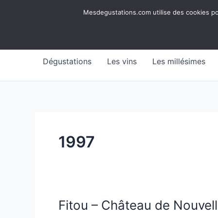
Aller
Mesdegustations
Mesdegustations.com utilise des cookies pour
au
Dégustations, accords & autour du vin
contenu
Dégustations
Les vins
Les millésimes
1997
Fitou – Château de Nouvel