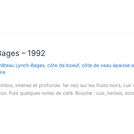
Bages – 1992
hâteau Lynch-Bages
,
côte de boeuf
,
côte de veau épaisse e
ire
bre, intense et profonde. 1er nez sur les fruits noirs, cuir
ivron. Puis quelques notes de café. Bouche : cuir, herbes, b