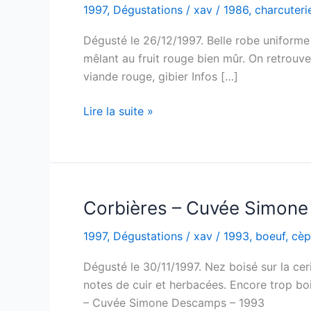
1997
,
Dégustations
/
xav
/
1986
,
charcuteri
Dégusté le 26/12/1997. Belle robe uniforme au
mêlant au fruit rouge bien mûr. On retrouve
viande rouge, gibier Infos […]
Fitou
Lire la suite »
–
Château
de
Nouvelles
–
Corbières – Cuvée Simone
1986
1997
,
Dégustations
/
xav
/
1993
,
boeuf
,
cèp
Dégusté le 30/11/1997. Nez boisé sur la cer
notes de cuir et herbacées. Encore trop bo
– Cuvée Simone Descamps – 1993