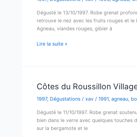
–
Dégusté le 13/10/1997. Robe grenat profond.
Château
retrouve le nez avec les fruits rouges et l
de
Agneau, viandes rouges, gibier à
Flaugergues
–
Médoc
Lire la suite »
1995
Cru
Bourgeois
–
Château
Lassus
Côtes du Roussillon Villa
–
1997
,
Dégustations
/
xav
/
1991
,
agneau
,
bo
1996
Dégusté le 11/10/1997. Robe grenat soutenu. 
bien dans le verre avec quelques touches de
sur la bergamote et le