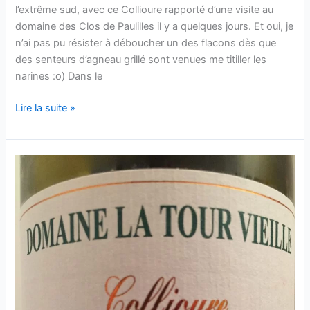
l’extrême sud, avec ce Collioure rapporté d’une visite au
domaine des Clos de Paulilles il y a quelques jours. Et oui, je
n’ai pas pu résister à déboucher un des flacons dès que
des senteurs d’agneau grillé sont venues me titiller les
narines :o) Dans le
Collioure
Lire la suite »
–
2017
–
Les
Clos
de
Paulilles