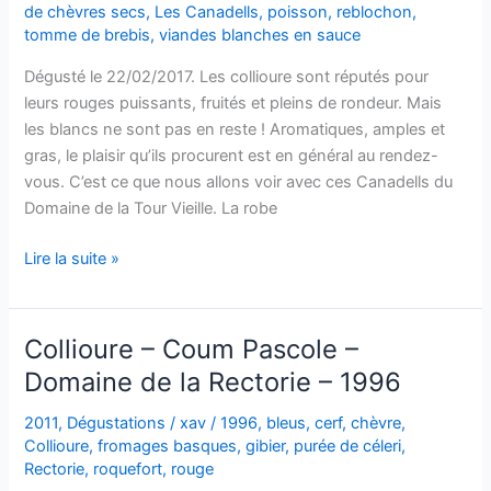
de chèvres secs
,
Les Canadells
,
poisson
,
reblochon
,
tomme de brebis
,
viandes blanches en sauce
Dégusté le 22/02/2017. Les collioure sont réputés pour
leurs rouges puissants, fruités et pleins de rondeur. Mais
les blancs ne sont pas en reste ! Aromatiques, amples et
gras, le plaisir qu’ils procurent est en général au rendez-
vous. C’est ce que nous allons voir avec ces Canadells du
Domaine de la Tour Vieille. La robe
Collioure
Lire la suite »
–
Les
Canadells
Collioure – Coum Pascole –
–
Domaine de la Rectorie – 1996
Domaine
de
2011
,
Dégustations
/
xav
/
1996
,
bleus
,
cerf
,
chèvre
,
la
Collioure
,
fromages basques
,
gibier
,
purée de céleri
,
Tour
Rectorie
,
roquefort
,
rouge