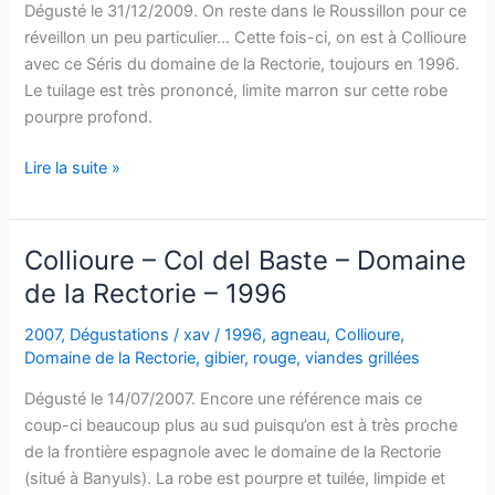
Dégusté le 31/12/2009. On reste dans le Roussillon pour ce
réveillon un peu particulier… Cette fois-ci, on est à Collioure
avec ce Séris du domaine de la Rectorie, toujours en 1996.
Le tuilage est très prononcé, limite marron sur cette robe
pourpre profond.
Collioure
Lire la suite »
–
Le
Séris
Collioure – Col del Baste – Domaine
–
de la Rectorie – 1996
Domaine
de
2007
,
Dégustations
/
xav
/
1996
,
agneau
,
Collioure
,
la
Domaine de la Rectorie
,
gibier
,
rouge
,
viandes grillées
Rectorie
Dégusté le 14/07/2007. Encore une référence mais ce
–
coup-ci beaucoup plus au sud puisqu’on est à très proche
1996
de la frontière espagnole avec le domaine de la Rectorie
(situé à Banyuls). La robe est pourpre et tuilée, limpide et