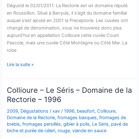
Vieille
Dégusté le 02/01/2011. La Rectorie est un domaine réputé
–
en Roussillon. Situé à Banyuls, il s’agit du domaine familial
2015
auquel s’est ajouté en 2001 la Preceptorie. Les cuvées ont
changé de dénomination, vous ne trouverez donc plus
aujourd’hui en appellation Collioure cette cuvée Coum
Pascole, mais une cuvée Côté Montagne ou Côté Mer. La
robe
Collioure
Lire la suite »
–
Coum
Pascole
Collioure – Le Séris – Domaine de la
–
Rectorie – 1996
Domaine
de
2009
,
Dégustations
/
xav
/
1996
,
beaufort
,
Collioure
,
la
Domaine de la Rectorie
,
fromages basques
,
fromages de
Rectorie
brebis
,
fromages persillés
,
gibier à poils
,
Le Séris
,
pavé de
biche et purée de céleri
,
rouge
,
viande en sauce
–
1996