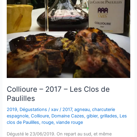
Collioure – 2017 – Les Clos de
Paulilles
2019
,
Dégustations
/
xav
/
2017
,
agneau
,
charcuterie
espagnole
,
Collioure
,
Domaine Cazes
,
gibier
,
grillades
,
Les
clos de Paulilles
,
rouge
,
viande rouge
Dégusté le 23/06/2019. On repart au sud, et même