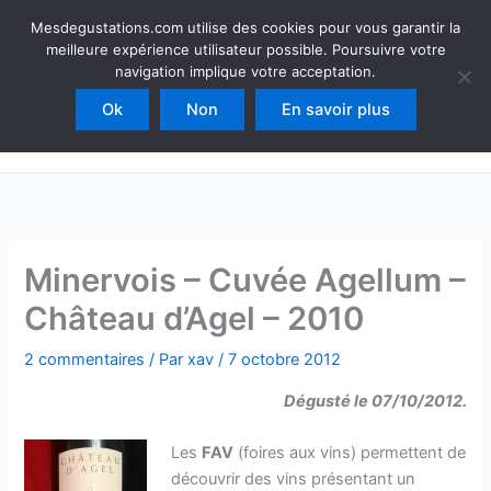
Aller
Mesdegustations
Mesdegustations.com utilise des cookies pour vous garantir la
au
meilleure expérience utilisateur possible. Poursuivre votre
Dégustations, accords & autour du vin
contenu
navigation implique votre acceptation.
Ok
Non
En savoir plus
Rechercher
Minervois – Cuvée Agellum –
Château d’Agel – 2010
2 commentaires
/ Par
xav
/
7 octobre 2012
Dégusté le 07/10/2012.
Les
FAV
(foires aux vins) permettent de
découvrir des vins présentant un