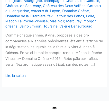
beaujolais
,
Bourgogne
,
champagne
,
Château de Candale
,
Château de Santenay
,
Château des Deux Vallées
,
Coteaux
du Languedoc
,
coteaux du Layon
,
Domaine Chêne
,
Domaine de la Girardière
,
fav
,
La tour des Bancs
,
Loire
,
Mâcon La Roche-Vineuse
,
Mas Noir
,
Mercurey
,
morgon
,
orléans
,
Saint-Emilion
,
Touraine
,
Valérie Deneufbourg
Comme chaque année, 9 vins, proposés à des prix
comparables aux années précédentes, étaient à l’affiche de
la dégustation inaugurale de la foire aux vins Auchan à
Orléans. En voici le rapide compte-rendu : Mâcon la Roche
Vineuse – Domaine Chêne – 2015 : Robe pâle aux reflets
verts. Nez aromatique assez délicat, sur des notes […]
Dégustations
Lire la suite »
FAV
Auchan
2016