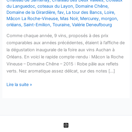
du Languedoc
,
coteaux du Layon
,
Domaine Chêne
,
Domaine de la Girardière
,
fav
,
La tour des Bancs
,
Loire
,
Mâcon La Roche-Vineuse
,
Mas Noir
,
Mercurey
,
morgon
,
orléans
,
Saint-Emilion
,
Touraine
,
Valérie Deneufbourg
Comme chaque année, 9 vins, proposés à des prix
comparables aux années précédentes, étaient à l’affiche de
la dégustation inaugurale de la foire aux vins Auchan à
Orléans. En voici le rapide compte-rendu : Mâcon la Roche
Vineuse – Domaine Chêne – 2015 : Robe pâle aux reflets
verts. Nez aromatique assez délicat, sur des notes […]
Dégustations
Lire la suite »
FAV
Auchan
2016