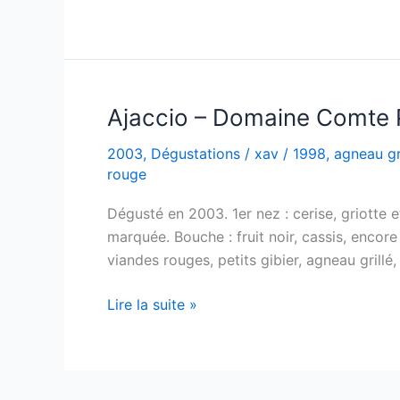
–
Domaine
Martini
–
1996
Ajaccio – Domaine Comte P
2003
,
Dégustations
/
xav
/
1998
,
agneau gr
rouge
Dégusté en 2003. 1er nez : cerise, griotte et
marquée. Bouche : fruit noir, cassis, encore
viandes rouges, petits gibier, agneau grill
Ajaccio
Lire la suite »
–
Domaine
Comte
Peraldi