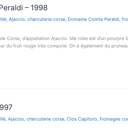
eraldi – 1998
llé
,
Ajaccio
,
charcuterie corse
,
Domaine Comte Peraldi
,
fr
 Corse, d’appellation Ajaccio. Ma robe est d’un pourpre bri
sur du fruit rouge très compoté. On a également du pruneau, 
1997
llé
,
Ajaccio
,
charcuterie corse
,
Clos Capitoro
,
fromages co