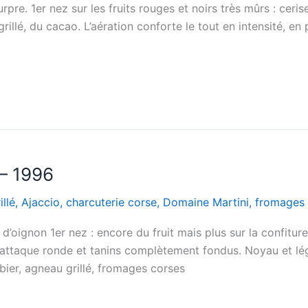
e. 1er nez sur les fruits rouges et noirs très mûrs : cerise
rillé, du cacao. L’aération conforte le tout en intensité, en 
 – 1996
llé
,
Ajaccio
,
charcuterie corse
,
Domaine Martini
,
fromages 
’oignon 1er nez : encore du fruit mais plus sur la confiture
: attaque ronde et tanins complètement fondus. Noyau et lé
ibier, agneau grillé, fromages corses