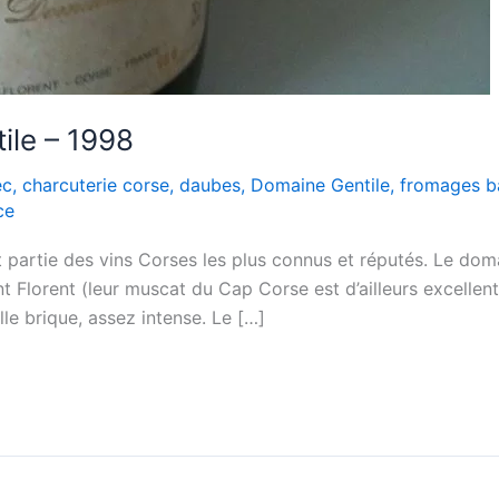
ile – 1998
ec
,
charcuterie corse
,
daubes
,
Domaine Gentile
,
fromages b
ce
 partie des vins Corses les plus connus et réputés. Le doma
 Florent (leur muscat du Cap Corse est d’ailleurs excellent).
lle brique, assez intense. Le […]