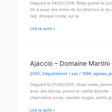
Dégusté le 04/02/2006. Robe grenat et pourpr
On a aussi des notes de torréfaction et de g
nez. Attaque ronde, sur le
Ajaccio
Lire la suite »
–
Clos
Capitoro
–
1997
Ajaccio – Domaine Martini
2005
,
Dégustations
/
xav
/
1996
,
agneau gri
Dégusté le 07/08/2005. Robe tuilée, pelure d
avec des épices, poivre et vanille Bouche 
charcuterie corse, viandes rouges, petits g
Ajaccio
Lire la suite »