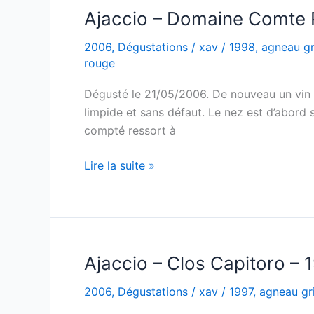
1998
Ajaccio – Domaine Comte P
2006
,
Dégustations
/
xav
/
1998
,
agneau gri
rouge
Dégusté le 21/05/2006. De nouveau un vin de
limpide et sans défaut. Le nez est d’abord 
compté ressort à
Ajaccio
Lire la suite »
–
Domaine
Comte
Peraldi
–
Ajaccio – Clos Capitoro – 
1998
2006
,
Dégustations
/
xav
/
1997
,
agneau gri