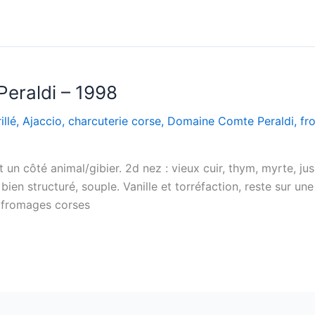
eraldi – 1998
illé
,
Ajaccio
,
charcuterie corse
,
Domaine Comte Peraldi
,
fr
 un côté animal/gibier. 2d nez : vieux cuir, thym, myrte, jus d
 bien structuré, souple. Vanille et torréfaction, reste sur un
é, fromages corses