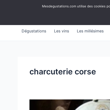
Aller
Mesdegustations
Mesdegustations.com utilise des cookies pour
au
Dégustations, accords & autour du vin
contenu
Dégustations
Les vins
Les millésimes
charcuterie corse