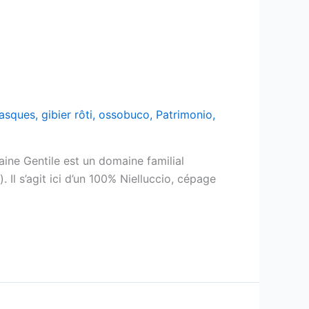
asques
,
gibier rôti
,
ossobuco
,
Patrimonio
,
ine Gentile est un domaine familial
 Il s’agit ici d’un 100% Nielluccio, cépage