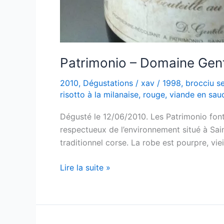
Patrimonio – Domaine Gent
2010
,
Dégustations
/
xav
/
1998
,
brocciu s
risotto à la milanaise
,
rouge
,
viande en sau
Dégusté le 12/06/2010. Les Patrimonio font
respectueux de l’environnement situé à Saint
traditionnel corse. La robe est pourpre, viei
Patrimonio
Lire la suite »
–
Domaine
Gentile
–