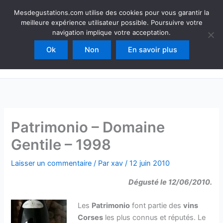
Aller
Mesdegustations
Mesdegustations.com utilise des cookies pour vous garantir la
au
meilleure expérience utilisateur possible. Poursuivre votre
Dégustations, accords & autour du vin
contenu
navigation implique votre acceptation.
Ok
Non
En savoir plus
Rechercher
Patrimonio – Domaine
Gentile – 1998
Laisser un commentaire
/ Par
xav
/
12 juin 2010
Dégusté le 12/06/2010.
Les
Patrimonio
font partie des
vins
Corses
les plus connus et réputés. Le