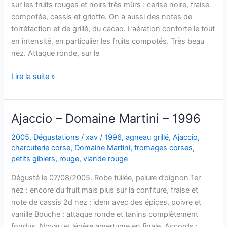
sur les fruits rouges et noirs très mûrs : cerise noire, fraise
compotée, cassis et griotte. On a aussi des notes de
torréfaction et de grillé, du cacao. L’aération conforte le tout
en intensité, en particulier les fruits compotés. Très beau
nez. Attaque ronde, sur le
Ajaccio
Lire la suite »
–
Clos
Capitoro
Ajaccio – Domaine Martini – 1996
–
1997
2005
,
Dégustations
/
xav
/
1996
,
agneau grillé
,
Ajaccio
,
charcuterie corse
,
Domaine Martini
,
fromages corses
,
petits gibiers
,
rouge
,
viande rouge
Dégusté le 07/08/2005. Robe tuilée, pelure d’oignon 1er
nez : encore du fruit mais plus sur la confiture, fraise et
note de cassis 2d nez : idem avec des épices, poivre et
vanille Bouche : attaque ronde et tanins complètement
fondus. Noyau et légère amertume en finale. Accords :