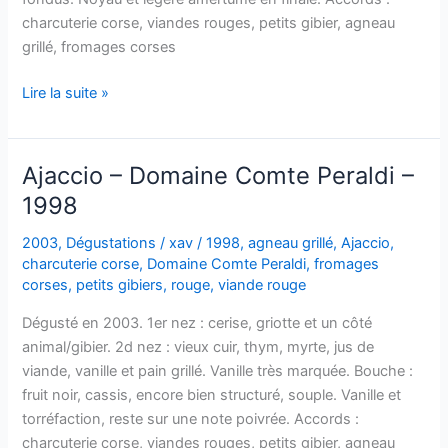
charcuterie corse, viandes rouges, petits gibier, agneau
grillé, fromages corses
Ajaccio
Lire la suite »
–
Domaine
Martini
Ajaccio – Domaine Comte Peraldi –
–
1998
1996
2003
,
Dégustations
/
xav
/
1998
,
agneau grillé
,
Ajaccio
,
charcuterie corse
,
Domaine Comte Peraldi
,
fromages
corses
,
petits gibiers
,
rouge
,
viande rouge
Dégusté en 2003. 1er nez : cerise, griotte et un côté
animal/gibier. 2d nez : vieux cuir, thym, myrte, jus de
viande, vanille et pain grillé. Vanille très marquée. Bouche :
fruit noir, cassis, encore bien structuré, souple. Vanille et
torréfaction, reste sur une note poivrée. Accords :
charcuterie corse, viandes rouges, petits gibier, agneau