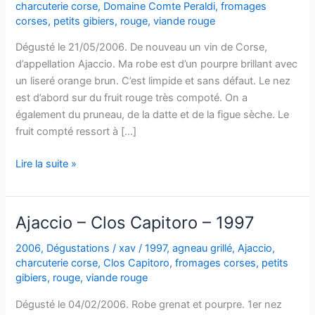
charcuterie corse
,
Domaine Comte Peraldi
,
fromages
corses
,
petits gibiers
,
rouge
,
viande rouge
Dégusté le 21/05/2006. De nouveau un vin de Corse,
d’appellation Ajaccio. Ma robe est d’un pourpre brillant avec
un liseré orange brun. C’est limpide et sans défaut. Le nez
est d’abord sur du fruit rouge très compoté. On a
également du pruneau, de la datte et de la figue sèche. Le
fruit compté ressort à […]
Ajaccio
Lire la suite »
–
Domaine
Comte
Ajaccio – Clos Capitoro – 1997
Peraldi
–
2006
,
Dégustations
/
xav
/
1997
,
agneau grillé
,
Ajaccio
,
charcuterie corse
,
Clos Capitoro
,
fromages corses
,
petits
1998
gibiers
,
rouge
,
viande rouge
Dégusté le 04/02/2006. Robe grenat et pourpre. 1er nez