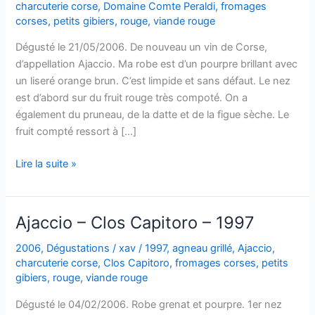
charcuterie corse
,
Domaine Comte Peraldi
,
fromages
corses
,
petits gibiers
,
rouge
,
viande rouge
Dégusté le 21/05/2006. De nouveau un vin de Corse,
d’appellation Ajaccio. Ma robe est d’un pourpre brillant avec
un liseré orange brun. C’est limpide et sans défaut. Le nez
est d’abord sur du fruit rouge très compoté. On a
également du pruneau, de la datte et de la figue sèche. Le
fruit compté ressort à […]
Ajaccio
Lire la suite »
–
Domaine
Comte
Ajaccio – Clos Capitoro – 1997
Peraldi
–
2006
,
Dégustations
/
xav
/
1997
,
agneau grillé
,
Ajaccio
,
charcuterie corse
,
Clos Capitoro
,
fromages corses
,
petits
1998
gibiers
,
rouge
,
viande rouge
Dégusté le 04/02/2006. Robe grenat et pourpre. 1er nez