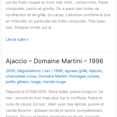
sur les fruits rouges et noirs très mûrs : cerise noire, fraise
compotée, cassis et griotte. On a aussi des notes de
torréfaction et de grillé, du cacao. L’aération conforte le tout
en intensité, en particulier les fruits compotés. Très beau
nez. Attaque ronde, sur le
Ajaccio
Lire la suite »
–
Clos
Capitoro
Ajaccio – Domaine Martini – 1996
–
1997
2005
,
Dégustations
/
xav
/
1996
,
agneau grillé
,
Ajaccio
,
charcuterie corse
,
Domaine Martini
,
fromages corses
,
petits gibiers
,
rouge
,
viande rouge
Dégusté le 07/08/2005. Robe tuilée, pelure d’oignon 1er
nez : encore du fruit mais plus sur la confiture, fraise et
note de cassis 2d nez : idem avec des épices, poivre et
vanille Bouche : attaque ronde et tanins complètement
fondus. Noyau et légère amertume en finale. Accords :