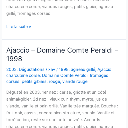
charcuterie corse, viandes rouges, petits gibier, agneau
grillé, fromages corses
Ajaccio
Lire la suite »
–
Domaine
Martini
Ajaccio – Domaine Comte Peraldi –
–
1998
1996
2003
,
Dégustations
/
xav
/
1998
,
agneau grillé
,
Ajaccio
,
charcuterie corse
,
Domaine Comte Peraldi
,
fromages
corses
,
petits gibiers
,
rouge
,
viande rouge
Dégusté en 2003. 1er nez : cerise, griotte et un côté
animal/gibier. 2d nez : vieux cuir, thym, myrte, jus de
viande, vanille et pain grillé. Vanille très marquée. Bouche :
fruit noir, cassis, encore bien structuré, souple. Vanille et
torréfaction, reste sur une note poivrée. Accords :
charcuterie corse, viandes rouges, petits gibier, agneau