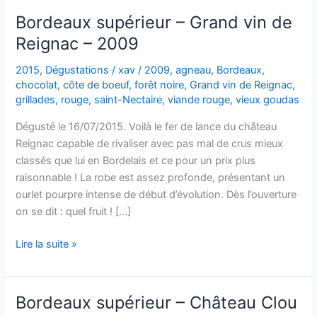
Bordeaux supérieur – Grand vin de
Reignac – 2009
2015
,
Dégustations
/
xav
/
2009
,
agneau
,
Bordeaux
,
chocolat
,
côte de boeuf
,
forêt noire
,
Grand vin de Reignac
,
grillades
,
rouge
,
saint-Nectaire
,
viande rouge
,
vieux goudas
Dégusté le 16/07/2015. Voilà le fer de lance du château
Reignac capable de rivaliser avec pas mal de crus mieux
classés que lui en Bordelais et ce pour un prix plus
raisonnable ! La robe est assez profonde, présentant un
ourlet pourpre intense de début d’évolution. Dès l’ouverture
on se dit : quel fruit ! […]
Bordeaux
Lire la suite »
supérieur
–
Grand
Bordeaux supérieur – Château Clou
vin