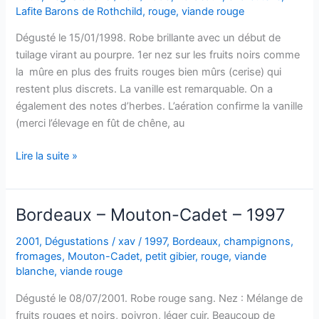
–
Lafite Barons de Rothchild
,
rouge
,
viande rouge
2012
Dégusté le 15/01/1998. Robe brillante avec un début de
tuilage virant au pourpre. 1er nez sur les fruits noirs comme
la mûre en plus des fruits rouges bien mûrs (cerise) qui
restent plus discrets. La vanille est remarquable. On a
également des notes d’herbes. L’aération confirme la vanille
(merci l’élevage en fût de chêne, au
Bordeaux
Lire la suite »
–
Lafite-
Barons
Bordeaux – Mouton-Cadet – 1997
de
Rothschild
2001
,
Dégustations
/
xav
/
1997
,
Bordeaux
,
champignons
,
fromages
,
Mouton-Cadet
,
petit gibier
,
rouge
,
viande
–
blanche
,
viande rouge
1998
Dégusté le 08/07/2001. Robe rouge sang. Nez : Mélange de
fruits rouges et noirs, poivron, léger cuir. Beaucoup de