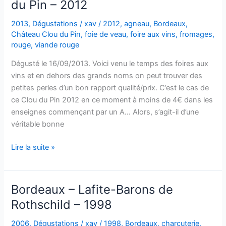
du Pin – 2012
de
Reignac
2013
,
Dégustations
/
xav
/
2012
,
agneau
,
Bordeaux
,
–
Château Clou du Pin
,
foie de veau
,
foire aux vins
,
fromages
,
2009
rouge
,
viande rouge
Dégusté le 16/09/2013. Voici venu le temps des foires aux
vins et en dehors des grands noms on peut trouver des
petites perles d’un bon rapport qualité/prix. C’est le cas de
ce Clou du Pin 2012 en ce moment à moins de 4€ dans les
enseignes commençant par un A… Alors, s’agit-il d’une
véritable bonne
Bordeaux
Lire la suite »
supérieur
–
Château
Bordeaux – Lafite-Barons de
Clou
Rothschild – 1998
du
Pin
2006
,
Dégustations
/
xav
/
1998
,
Bordeaux
,
charcuterie
,