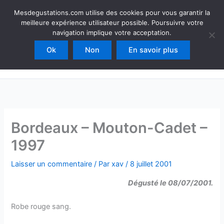
Aller
Mesdegustations
Mesdegustations.com utilise des cookies pour vous garantir la
au
meilleure expérience utilisateur possible. Poursuivre votre
Dégustations, accords & autour du vin
contenu
navigation implique votre acceptation.
Ok
Non
En savoir plus
Rechercher
Bordeaux – Mouton-Cadet –
1997
Laisser un commentaire
/ Par
xav
/
8 juillet 2001
Dégusté le 08/07/2001.
Robe rouge sang.