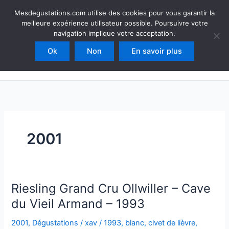
Aller
Mesdegustations
Mesdegustations.com utilise des cookies pour vous garantir la
au
meilleure expérience utilisateur possible. Poursuivre votre
Dégustations, accords & autour du vin
contenu
navigation implique votre acceptation.
Ok
Non
En savoir plus
Rechercher
2001
Riesling Grand Cru Ollwiller – Cave
du Vieil Armand – 1993
2001
,
Dégustations
/
xav
/
1993
,
blanc
,
civet de lièvre
,