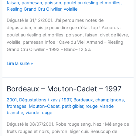
faisan
,
parmesan
,
poisson
,
poulet au riesling et morilles
,
Riesling Grand Cru Ollwiller
,
volaille
Dégusté le 31/12/2001. J’ai perdu mes notes de
dégustation, mais je peux dire que c’était top ! Accords :
poulet au riesling et morilles, poisson, faisan, civet de lièvre,
volaille, parmesan Infos : Cave du Vieil Armand – Riesling
Grand Cru Ollwiller – 1993 – Blanc– 12,5%
Riesling
Lire la suite »
Grand
Cru
Ollwiller
Bordeaux – Mouton-Cadet – 1997
–
Cave
2001
,
Dégustations
/
xav
/
1997
,
Bordeaux
,
champignons
,
fromages
,
Mouton-Cadet
,
petit gibier
,
rouge
,
viande
du
blanche
,
viande rouge
Vieil
Armand
Dégusté le 08/07/2001. Robe rouge sang. Nez : Mélange de
–
fruits rouges et noirs, poivron, léger cuir. Beaucoup de