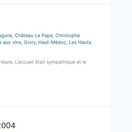
agune
,
Château Le Pape
,
Christophe
e aux vins
,
Givry
,
Haut-Médoc
,
Les Hauts
rléans. L’accueil était sympathique et le
 2004