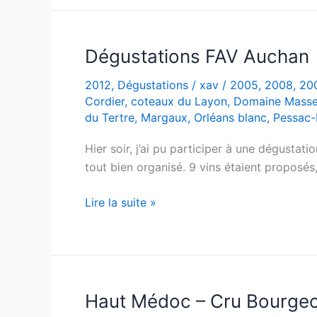
L’héritage
de
Chasse-
Dégustations FAV Auchan
Spleen
2012
,
Dégustations
/
xav
/
2005
,
2008
,
20
–
Cordier
,
coteaux du Layon
,
Domaine Masse 
2008
du Tertre
,
Margaux
,
Orléans blanc
,
Pessac
Hier soir, j’ai pu participer à une dégustat
tout bien organisé. 9 vins étaient proposés, 
Dégustations
Lire la suite »
FAV
Auchan
Haut Médoc – Cru Bourgeo