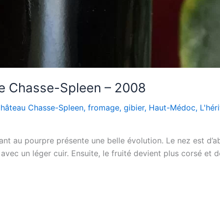
de Chasse-Spleen – 2008
hâteau Chasse-Spleen
,
fromage
,
gibier
,
Haut-Médoc
,
L'hér
t au pourpre présente une belle évolution. Le nez est d’abo
t avec un léger cuir. Ensuite, le fruité devient plus corsé e