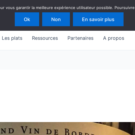
 vous garantir la meilleure expérience utilisateur possible. Poursuivre
Ok
Non
En savoir plus
Les plats
Ressources
Partenaires
A propos