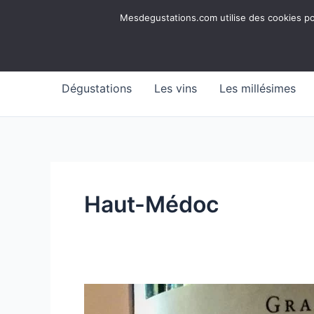
Aller
Mesdegustations
Mesdegustations.com utilise des cookies pour
au
Dégustations, accords & autour du vin
contenu
Dégustations
Les vins
Les millésimes
Haut-Médoc