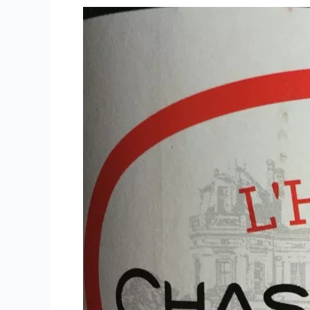
–
Château
Cambon
La
Pelouse
–
2014