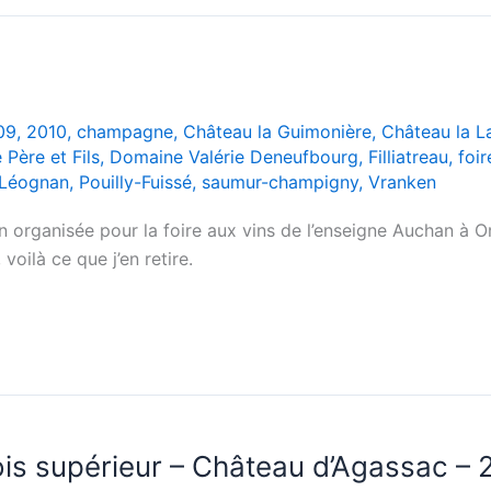
09
,
2010
,
champagne
,
Château la Guimonière
,
Château la L
Père et Fils
,
Domaine Valérie Deneufbourg
,
Filliatreau
,
foir
-Léognan
,
Pouilly-Fuissé
,
saumur-champigny
,
Vranken
ion organisée pour la foire aux vins de l’enseigne Auchan à O
voilà ce que j’en retire.
is supérieur – Château d’Agassac –