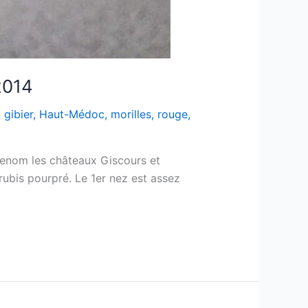
2014
,
gibier
,
Haut-Médoc
,
morilles
,
rouge
,
renom les châteaux Giscours et
ubis pourpré. Le 1er nez est assez