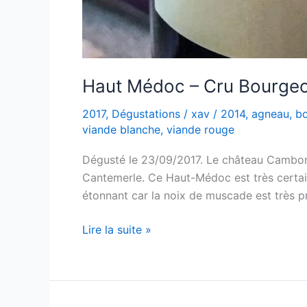
Haut Médoc – Cru Bourgeo
2017
,
Dégustations
/
xav
/
2014
,
agneau
,
b
viande blanche
,
viande rouge
Dégusté le 23/09/2017. Le château Cambon 
Cantemerle. Ce Haut-Médoc est très certain
étonnant car la noix de muscade est très p
Haut
Lire la suite »
Médoc
–
Cru
Bourgeois