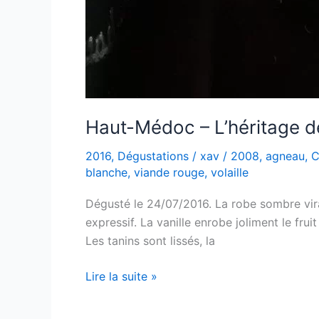
Haut-Médoc – L’héritage 
2016
,
Dégustations
/
xav
/
2008
,
agneau
,
C
blanche
,
viande rouge
,
volaille
Dégusté le 24/07/2016. La robe sombre viran
expressif. La vanille enrobe joliment le frui
Les tanins sont lissés, la
Haut-
Lire la suite »
Médoc
–