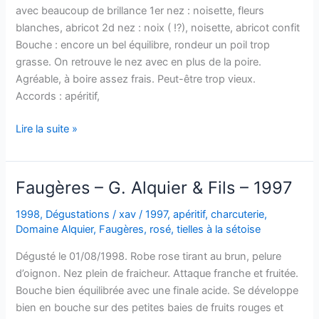
avec beaucoup de brillance 1er nez : noisette, fleurs
blanches, abricot 2d nez : noix ( !?), noisette, abricot confit
Bouche : encore un bel équilibre, rondeur un poil trop
grasse. On retrouve le nez avec en plus de la poire.
Agréable, à boire assez frais. Peut-être trop vieux.
Accords : apéritif,
VDP
Lire la suite »
de
l’Hérault
–
Faugères – G. Alquier & Fils – 1997
J-
M
1998
,
Dégustations
/
xav
/
1997
,
apéritif
,
charcuterie
,
Domaine Alquier
,
Faugères
,
rosé
,
tielles à la sétoise
Alquier
–
Dégusté le 01/08/1998. Robe rose tirant au brun, pelure
1996
d’oignon. Nez plein de fraicheur. Attaque franche et fruitée.
Bouche bien équilibrée avec une finale acide. Se développe
bien en bouche sur des petites baies de fruits rouges et