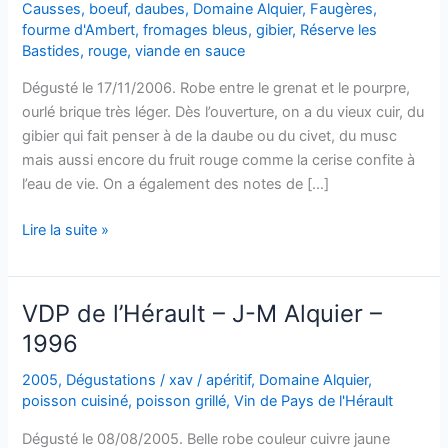
Causses
,
boeuf
,
daubes
,
Domaine Alquier
,
Faugères
,
fourme d'Ambert
,
fromages bleus
,
gibier
,
Réserve les
Bastides
,
rouge
,
viande en sauce
Dégusté le 17/11/2006. Robe entre le grenat et le pourpre,
ourlé brique très léger. Dès l’ouverture, on a du vieux cuir, du
gibier qui fait penser à de la daube ou du civet, du musc
mais aussi encore du fruit rouge comme la cerise confite à
l’eau de vie. On a également des notes de […]
Faugères
Lire la suite »
–
Les
Bastides
VDP de l’Hérault – J-M Alquier –
–
1996
Domaine
Alquier
2005
,
Dégustations
/
xav
/
apéritif
,
Domaine Alquier
,
–
poisson cuisiné
,
poisson grillé
,
Vin de Pays de l'Hérault
1996
Dégusté le 08/08/2005. Belle robe couleur cuivre jaune