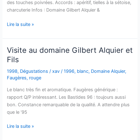
des touches poivrées. Accords : apéritif, tielles à la sétoise,
charcuterie Infos : Domaine Gilbert Alquier &
Faugères
Lire la suite »
–
G.
Alquier
Visite au domaine Gilbert Alquier et
&
Fils
Fils
–
1998
,
Dégustations
/
xav
/
1996
,
blanc
,
Domaine Alquier
,
1997
Faugères
,
rouge
Le blanc très fin et aromatique. Faugères générique :
rapport Q/P intéressant. Les Bastides 96 : toujours aussi
bon. Constance remarquable de la qualité. A attendre plus
que le ‘95
Visite
Lire la suite »
au