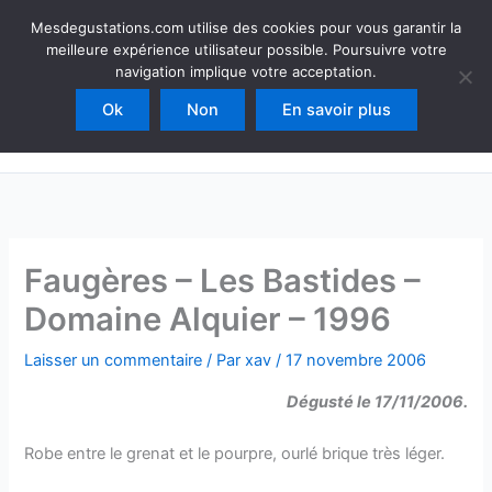
Aller
Mesdegustations
Mesdegustations.com utilise des cookies pour vous garantir la
au
meilleure expérience utilisateur possible. Poursuivre votre
Dégustations, accords & autour du vin
contenu
navigation implique votre acceptation.
Ok
Non
En savoir plus
Rechercher
Faugères – Les Bastides –
Domaine Alquier – 1996
Laisser un commentaire
/ Par
xav
/
17 novembre 2006
Dégusté le 17/11/2006.
Robe entre le grenat et le pourpre, ourlé brique très léger.