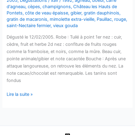
2005
,
Dégustations
/
xav
/
1992
,
agneau
,
boeuf
,
carré
–
d'agneau
,
cèpes
,
champignons
,
Château les Hauts de
1996
Pontets
,
côte de veau épaisse
,
gibier
,
gratin dauphinois
,
gratin de macaronis
,
mimolette extra-vieille
,
Pauillac
,
rouge
,
saint-Nectaire fermier
,
vieux gouda
Dégusté le 12/02/2005. Robe : Tuilé à point 1er nez : cuir,
cèdre, fruit et herbe 2d nez : confiture de fruits rouges
comme la framboise, et noirs, comme la mûre. Beau cuir,
pointe animale/gibier et note cacaotée Bouche : Après une
attaque langoureuse, on retrouve les éléments du nez. La
note cacao/chocolat est remarquable. Les tanins sont
fondus
Pauillac
Lire la suite »
–
Château
les
Hauts
de