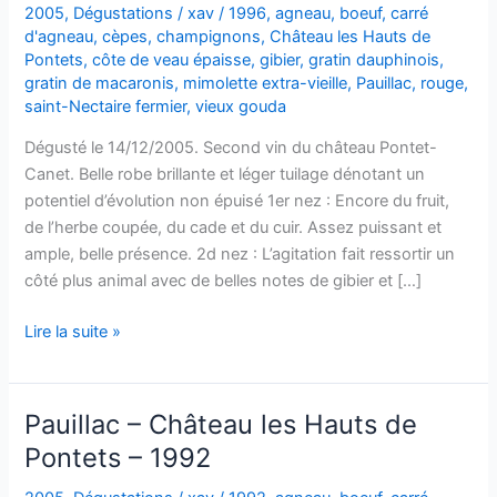
2005
,
Dégustations
/
xav
/
1996
,
agneau
,
boeuf
,
carré
d'agneau
,
cèpes
,
champignons
,
Château les Hauts de
Pontets
,
côte de veau épaisse
,
gibier
,
gratin dauphinois
,
gratin de macaronis
,
mimolette extra-vieille
,
Pauillac
,
rouge
,
saint-Nectaire fermier
,
vieux gouda
Dégusté le 14/12/2005. Second vin du château Pontet-
Canet. Belle robe brillante et léger tuilage dénotant un
potentiel d’évolution non épuisé 1er nez : Encore du fruit,
de l’herbe coupée, du cade et du cuir. Assez puissant et
ample, belle présence. 2d nez : L’agitation fait ressortir un
côté plus animal avec de belles notes de gibier et […]
Pauillac
Lire la suite »
–
Château
les
Pauillac – Château les Hauts de
Hauts
Pontets – 1992
de
Pontets