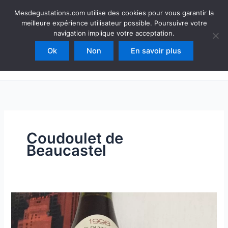
Aller
Mesdegustations
Mesdegustations.com utilise des cookies pour vous garantir la
au
meilleure expérience utilisateur possible. Poursuivre votre
Dégustations, accords & autour du vin
contenu
navigation implique votre acceptation.
Ok
Non
En savoir plus
Rechercher
Coudoulet de
Beaucastel