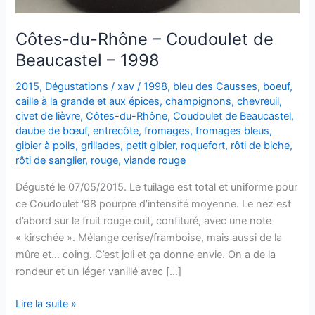
Côtes-du-Rhône – Coudoulet de
Beaucastel – 1998
2015
,
Dégustations
/
xav
/
1998
,
bleu des Causses
,
boeuf
,
caille à la grande et aux épices
,
champignons
,
chevreuil
,
civet de lièvre
,
Côtes-du-Rhône
,
Coudoulet de Beaucastel
,
daube de bœuf
,
entrecôte
,
fromages
,
fromages bleus
,
gibier à poils
,
grillades
,
petit gibier
,
roquefort
,
rôti de biche
,
rôti de sanglier
,
rouge
,
viande rouge
Dégusté le 07/05/2015. Le tuilage est total et uniforme pour
ce Coudoulet ‘98 pourpre d’intensité moyenne. Le nez est
d’abord sur le fruit rouge cuit, confituré, avec une note
« kirschée ». Mélange cerise/framboise, mais aussi de la
mûre et… coing. C’est joli et ça donne envie. On a de la
rondeur et un léger vanillé avec […]
Côtes-
Lire la suite »