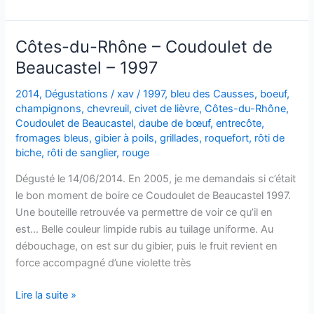
du-
Rhône
–
Côtes-du-Rhône – Coudoulet de
Coudoulet
Beaucastel – 1997
de
Beaucastel
2014
,
Dégustations
/
xav
/
1997
,
bleu des Causses
,
boeuf
,
–
champignons
,
chevreuil
,
civet de lièvre
,
Côtes-du-Rhône
,
1998
Coudoulet de Beaucastel
,
daube de bœuf
,
entrecôte
,
fromages bleus
,
gibier à poils
,
grillades
,
roquefort
,
rôti de
biche
,
rôti de sanglier
,
rouge
Dégusté le 14/06/2014. En 2005, je me demandais si c’était
le bon moment de boire ce Coudoulet de Beaucastel 1997.
Une bouteille retrouvée va permettre de voir ce qu’il en
est… Belle couleur limpide rubis au tuilage uniforme. Au
débouchage, on est sur du gibier, puis le fruit revient en
force accompagné d’une violette très
Côtes-
Lire la suite »
du-