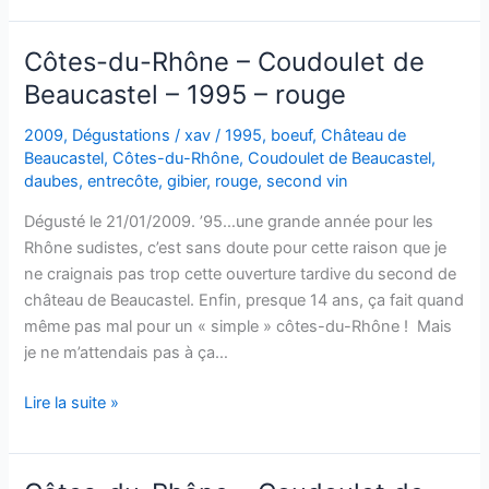
Rhône
–
Côtes-du-Rhône – Coudoulet de
Coudoulet
Beaucastel – 1995 – rouge
de
Beaucastel
2009
,
Dégustations
/
xav
/
1995
,
boeuf
,
Château de
–
Beaucastel
,
Côtes-du-Rhône
,
Coudoulet de Beaucastel
,
1997
daubes
,
entrecôte
,
gibier
,
rouge
,
second vin
Dégusté le 21/01/2009. ’95…une grande année pour les
Rhône sudistes, c’est sans doute pour cette raison que je
ne craignais pas trop cette ouverture tardive du second de
château de Beaucastel. Enfin, presque 14 ans, ça fait quand
même pas mal pour un « simple » côtes-du-Rhône ! Mais
je ne m’attendais pas à ça…
Côtes-
Lire la suite »
du-
Rhône
–