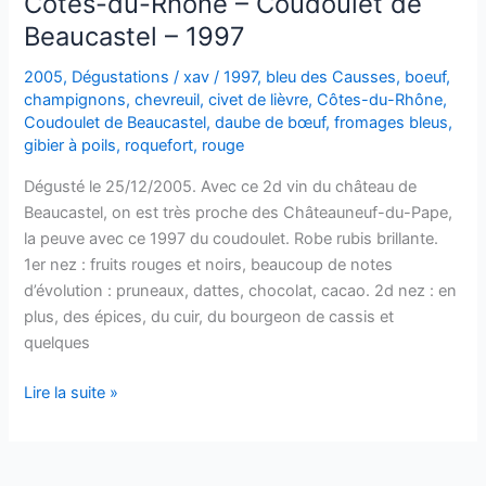
Côtes-du-Rhône – Coudoulet de
Coudoulet
Beaucastel – 1997
de
Beaucastel
2005
,
Dégustations
/
xav
/
1997
,
bleu des Causses
,
boeuf
,
–
champignons
,
chevreuil
,
civet de lièvre
,
Côtes-du-Rhône
,
1995
Coudoulet de Beaucastel
,
daube de bœuf
,
fromages bleus
,
gibier à poils
,
roquefort
,
rouge
–
rouge
Dégusté le 25/12/2005. Avec ce 2d vin du château de
Beaucastel, on est très proche des Châteauneuf-du-Pape,
la peuve avec ce 1997 du coudoulet. Robe rubis brillante.
1er nez : fruits rouges et noirs, beaucoup de notes
d’évolution : pruneaux, dattes, chocolat, cacao. 2d nez : en
plus, des épices, du cuir, du bourgeon de cassis et
quelques
Côtes-
Lire la suite »
du-
Rhône
–