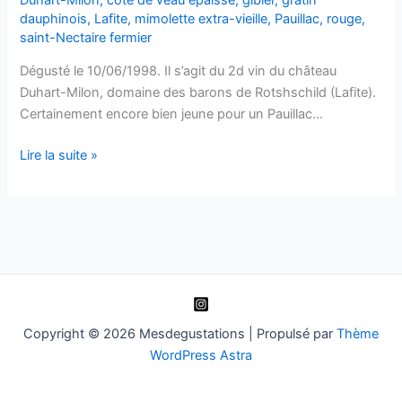
dauphinois
,
Lafite
,
mimolette extra-vieille
,
Pauillac
,
rouge
,
saint-Nectaire fermier
Dégusté le 10/06/1998. Il s’agit du 2d vin du château
Duhart-Milon, domaine des barons de Rotshschild (Lafite).
Certainement encore bien jeune pour un Pauillac…
Pauillac
Lire la suite »
–
Baron
de
Milon
–
1994
Copyright © 2026 Mesdegustations | Propulsé par
Thème
WordPress Astra