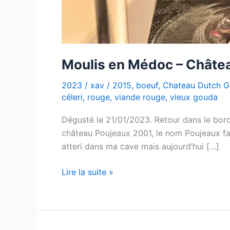
Moulis en Médoc – Châte
2023
/
xav
/
2015
,
boeuf
,
Chateau Dutch G
céleri
,
rouge
,
viande rouge
,
vieux gouda
Dégusté le 21/01/2023. Retour dans le bor
château Poujeaux 2001, le nom Poujeaux fait
atteri dans ma cave mais aujourd’hui […]
Moulis
Lire la suite »
en
Médoc
–
Château