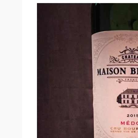
Dutruch
Grand
Poujeaux
–
2015