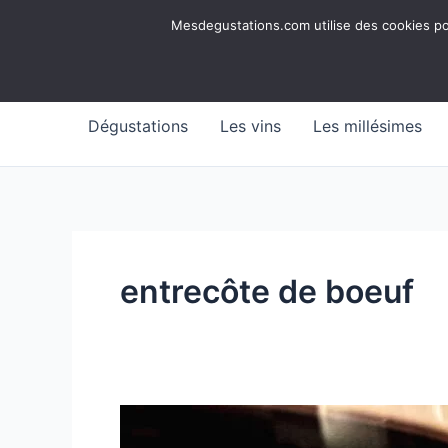
Aller
Mesdegustations
Mesdegustations.com utilise des cookies pour
au
Dégustations, accords & autour du vin
contenu
Dégustations
Les vins
Les millésimes
entrecôte de boeuf