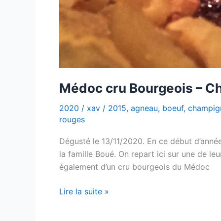
Médoc cru Bourgeois – C
2020
/
xav
/
2015
,
agneau
,
boeuf
,
champig
rouges
Dégusté le 13/11/2020. En ce début d’année 
la famille Boué. On repart ici sur une de le
également d’un cru bourgeois du Médoc
Médoc
Lire la suite »
cru
Bourgeois