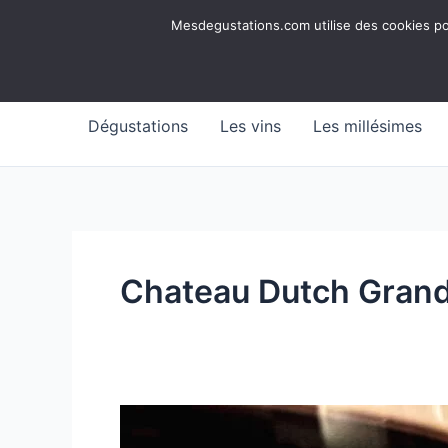
Aller
Mesdegustations
Mesdegustations.com utilise des cookies pour
au
Dégustations, accords & autour du vin
contenu
Dégustations
Les vins
Les millésimes
Chateau Dutch Grand