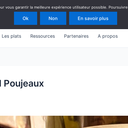
 vous garantir la meilleure expérience utilisateur possible. Poursuivre
Ok
Non
En savoir plus
Les plats
Ressources
Partenaires
A propos
 Poujeaux