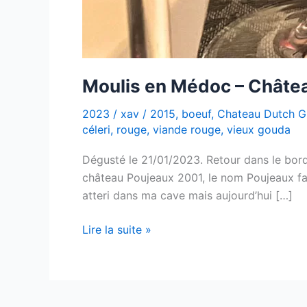
Moulis en Médoc – Châte
2023
/
xav
/
2015
,
boeuf
,
Chateau Dutch G
céleri
,
rouge
,
viande rouge
,
vieux gouda
Dégusté le 21/01/2023. Retour dans le bor
château Poujeaux 2001, le nom Poujeaux fait
atteri dans ma cave mais aujourd’hui […]
Moulis
Lire la suite »
en
Médoc
–
Château