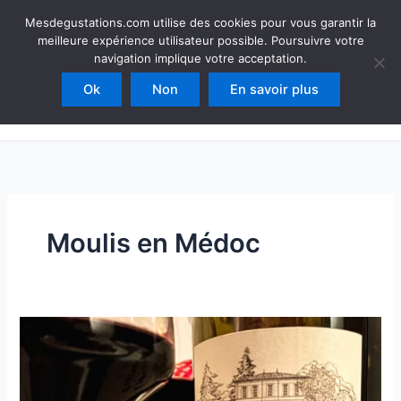
Aller
Mesdegustations
Mesdegustations.com utilise des cookies pour vous garantir la
au
meilleure expérience utilisateur possible. Poursuivre votre
Dégustations, accords & autour du vin
contenu
navigation implique votre acceptation.
Ok
Non
En savoir plus
Rechercher
Moulis en Médoc