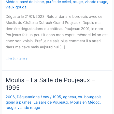
Médoc
,
pavé de biche
,
purée de céleri
,
rouge
,
viande rouge
,
vieux gouda
Dégusté le 21/01/2023. Retour dans le bordelais avec ce
Moulis du Château Dutruch Grand Poujeaux. Depuis ma
dernière dégustations du château Poujeaux 2001, le nom
Poujeaux fait un peu tilt dans mon esprit, même si ici on est
chez son voisin. Bref, je ne sais plus comment il a atteri
dans ma cave mais aujourd’hui […]
Moulis
Lire la suite »
en
Médoc
–
Moulis – La Salle de Poujeaux –
Château
1995
Dutruch
Grand
2006
,
Dégustations
/
xav
/
1995
,
agneau
,
cru bourgeois
,
Poujeaux
gibier à plumes
,
La salle de Poujeaux
,
Moulis en Médoc
,
–
rouge
,
viande rouge
2015