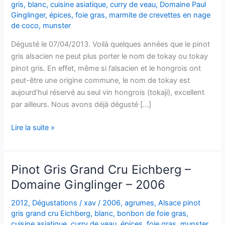
gris
,
blanc
,
cuisine asiatique
,
curry de veau
,
Domaine Paul
Ginglinger
,
épices
,
foie gras
,
marmite de crevettes en nage
de coco
,
munster
Dégusté le 07/04/2013. Voilà quelques années que le pinot
gris alsacien ne peut plus porter le nom de tokay ou tokay
pinot gris. En effet, même si l’alsacien et le hongrois ont
peut-être une origine commune, le nom de tokay est
aujourd’hui réservé au seul vin hongrois (tokaji), excellent
par ailleurs. Nous avons déjà dégusté […]
Alsace
Lire la suite »
Pinot
Gris
–
Pinot Gris Grand Cru Eichberg –
Cuvée
Domaine Ginglinger – 2006
des
Prélats
2012
,
Dégustations
/
xav
/
2006
,
agrumes
,
Alsace pinot
–
gris grand cru Eichberg
,
blanc
,
bonbon de foie gras
,
Paul
cuisine asiatique
,
curry de veau
,
épices
,
foie gras
,
munster
,