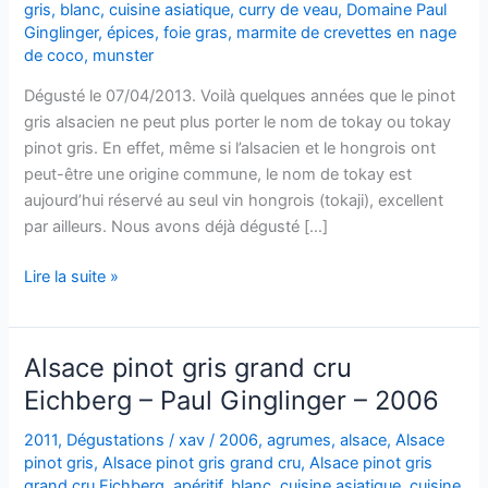
gris
,
blanc
,
cuisine asiatique
,
curry de veau
,
Domaine Paul
Ginglinger
,
épices
,
foie gras
,
marmite de crevettes en nage
de coco
,
munster
Dégusté le 07/04/2013. Voilà quelques années que le pinot
gris alsacien ne peut plus porter le nom de tokay ou tokay
pinot gris. En effet, même si l’alsacien et le hongrois ont
peut-être une origine commune, le nom de tokay est
aujourd’hui réservé au seul vin hongrois (tokaji), excellent
par ailleurs. Nous avons déjà dégusté […]
Alsace
Lire la suite »
Pinot
Gris
–
Alsace pinot gris grand cru
Cuvée
Eichberg – Paul Ginglinger – 2006
des
Prélats
2011
,
Dégustations
/
xav
/
2006
,
agrumes
,
alsace
,
Alsace
–
pinot gris
,
Alsace pinot gris grand cru
,
Alsace pinot gris
Paul
grand cru Eichberg
,
apéritif
,
blanc
,
cuisine asiatique
,
cuisine