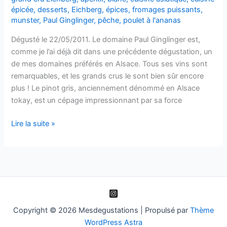
épicée
,
desserts
,
Eichberg
,
épices
,
fromages puissants
,
Ginglinger
munster
,
Paul Ginglinger
,
pêche
,
poulet à l'ananas
–
2010
Dégusté le 22/05/2011. Le domaine Paul Ginglinger est,
comme je l’ai déjà dit dans une précédente dégustation, un
de mes domaines préférés en Alsace. Tous ses vins sont
remarquables, et les grands crus le sont bien sûr encore
plus ! Le pinot gris, anciennement dénommé en Alsace
tokay, est un cépage impressionnant par sa force
Alsace
Lire la suite »
pinot
gris
grand
cru
Eichberg
–
Paul
Copyright © 2026 Mesdegustations | Propulsé par
Thème
Ginglinger
WordPress Astra