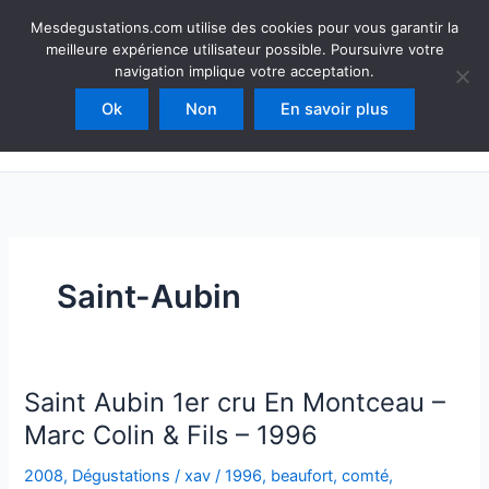
Aller
Mesdegustations
Mesdegustations.com utilise des cookies pour vous garantir la
au
meilleure expérience utilisateur possible. Poursuivre votre
Dégustations, accords & autour du vin
contenu
navigation implique votre acceptation.
Ok
Non
En savoir plus
Rechercher
Saint-Aubin
Saint Aubin 1er cru En Montceau –
Marc Colin & Fils – 1996
2008
,
Dégustations
/
xav
/
1996
,
beaufort
,
comté
,