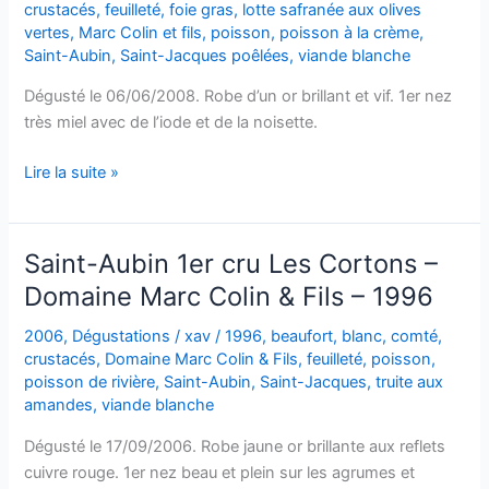
crustacés
,
feuilleté
,
foie gras
,
lotte safranée aux olives
vertes
,
Marc Colin et fils
,
poisson
,
poisson à la crème
,
Saint-Aubin
,
Saint-Jacques poêlées
,
viande blanche
Dégusté le 06/06/2008. Robe d’un or brillant et vif. 1er nez
très miel avec de l’iode et de la noisette.
Saint
Lire la suite »
Aubin
1er
cru
Saint-Aubin 1er cru Les Cortons –
En
Domaine Marc Colin & Fils – 1996
Montceau
–
2006
,
Dégustations
/
xav
/
1996
,
beaufort
,
blanc
,
comté
,
Marc
crustacés
,
Domaine Marc Colin & Fils
,
feuilleté
,
poisson
,
Colin
poisson de rivière
,
Saint-Aubin
,
Saint-Jacques
,
truite aux
amandes
,
viande blanche
&
Fils
Dégusté le 17/09/2006. Robe jaune or brillante aux reflets
–
cuivre rouge. 1er nez beau et plein sur les agrumes et
1996