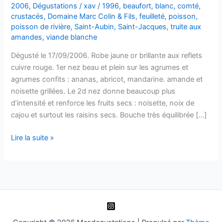
2006
,
Dégustations
/
xav
/
1996
,
beaufort
,
blanc
,
comté
,
crustacés
,
Domaine Marc Colin & Fils
,
feuilleté
,
poisson
,
poisson de rivière
,
Saint-Aubin
,
Saint-Jacques
,
truite aux
amandes
,
viande blanche
Dégusté le 17/09/2006. Robe jaune or brillante aux reflets
cuivre rouge. 1er nez beau et plein sur les agrumes et
agrumes confits : ananas, abricot, mandarine. amande et
noisette grillées. Le 2d nez donne beaucoup plus
d’intensité et renforce les fruits secs : noisette, noix de
cajou et surtout les raisins secs. Bouche très équilibrée […]
Saint-
Lire la suite »
Aubin
1er
cru
Les
Cortons
–
Domaine