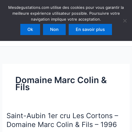
Aller
Mesdegustations
Mesdegustations.com utilise des cookies pour vous garantir la
au
meilleure expérience utilisateur possible. Poursuivre votre
Dégustations, accords & autour du vin
contenu
navigation implique votre acceptation.
Ok
Non
En savoir plus
Rechercher
Domaine Marc Colin &
Fils
Saint-Aubin 1er cru Les Cortons –
Domaine Marc Colin & Fils – 1996