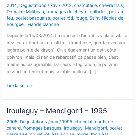
2014
,
Dégustations
/
xav
/
2012
,
charcuterie
,
chèvre frais
,
Domaine Malibeau
,
fromages de chèvre
,
grillades
,
pot-au-
feu
,
poulet basquaise
,
poulet rôti
,
rouge
,
Saint-Nicolas de
Bourgueil
,
viande blanche
Dégusté le 15/03/2014. La robe est d’un rubis violacé vif. Le
nez est d’abord sur un joli fruit (framboise, griotte avec une
légère pointe de kirsch). On a également un petit côté
poivron, mais ici rien de rébarbatif, ça passe bien, c’est
même assez agréable. D’ailleurs à l’agitation, le poivron
ressort nettement mais semble maîtrisé. […]
Saint
Lire la suite »
Nicolas
de
Bourgueil
Irouleguy – Mendigorri – 1995
–
Cuvée
2005
,
Dégustations
/
xav
/
1995
,
chocolat
,
confit de
canard
,
fromages basques
,
Irouleguy
,
Mendigorri
,
poulet
Domaine
basquaise
,
poulet rôti à la niçoise
,
rouge
,
thon à la