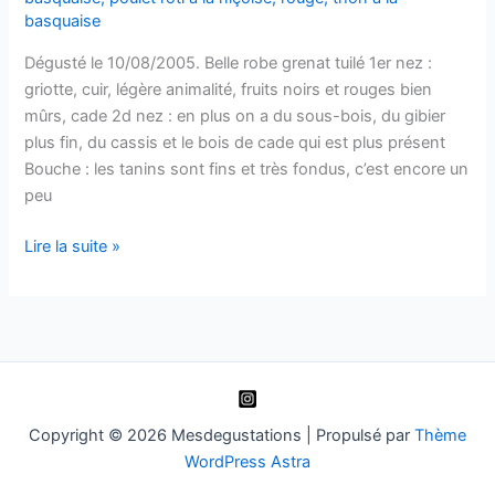
–
basquaise
L,
G
Dégusté le 10/08/2005. Belle robe grenat tuilé 1er nez :
&
griotte, cuir, légère animalité, fruits noirs et rouges bien
W
mûrs, cade 2d nez : en plus on a du sous-bois, du gibier
Malibeau
plus fin, du cassis et le bois de cade qui est plus présent
–
Bouche : les tanins sont fins et très fondus, c’est encore un
2012
peu
Irouleguy
Lire la suite »
–
Mendigorri
–
1995
Copyright © 2026 Mesdegustations | Propulsé par
Thème
WordPress Astra